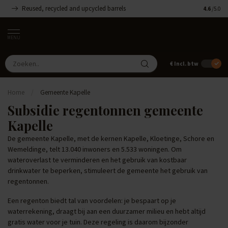
Reused, recycled and upcycled barrels
Handgemaa
4.6
/5.0
MENU
€
Incl. btw
Home
/
Gemeente Kapelle
Subsidie regentonnen gemeente
Kapelle
De gemeente Kapelle, met de kernen Kapelle, Kloetinge, Schore en
Wemeldinge, telt 13.040 inwoners en 5.533 woningen. Om
wateroverlast te verminderen en het gebruik van kostbaar
drinkwater te beperken, stimuleert de gemeente het gebruik van
regentonnen.
Een regenton biedt tal van voordelen: je bespaart op je
waterrekening, draagt bij aan een duurzamer milieu en hebt altijd
gratis water voor je tuin. Deze regeling is daarom bijzonder