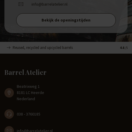
info@barrelatelier.nl
Bekijk de openingstijden
Reused, recycled and upcycled barrels
Handge
4.6
/5
Barrel Atelier
Beatrixweg 1
8181 LC Heerde
Nederland
038 - 3760185
info@barrelatelier.nl