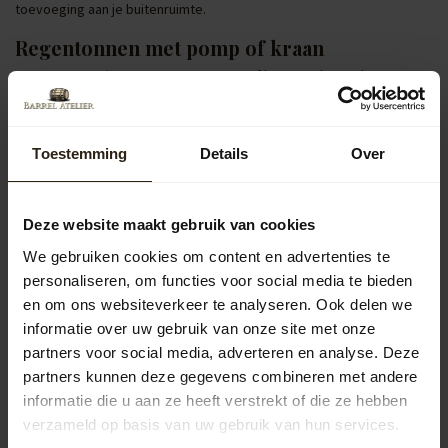
toevoeging aan je buitenruimte.
Regentonnen met pomp of kraan
Regentonnen uitgerust met een pomp of kraan verhogen het
gebruiksgemak aanzienlijk. Ze maken het eenvoudig om een gieter te
vullen of je tuin in Kapelle efficiënt te bewateren, waardoor je
optimaal profiteert van opgevangen regenwater.
Toestemming
Details
Over
Populaire categorieën
Deze website maakt gebruik van cookies
Regentonnen
We gebruiken cookies om content en advertenties te
personaliseren, om functies voor social media te bieden
Kuipen
en om ons websiteverkeer te analyseren. Ook delen we
informatie over uw gebruik van onze site met onze
partners voor social media, adverteren en analyse. Deze
Outdoor
partners kunnen deze gegevens combineren met andere
informatie die u aan ze heeft verstrekt of die ze hebben
verzameld op basis van uw gebruik van hun services.
Meubels