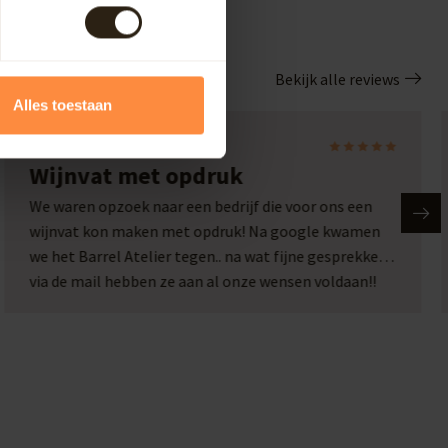
Bekijk alle reviews
Alles toestaan
Laura
Wijnvat met opdruk
We waren opzoek naar een bedrijf die voor ons een
wijnvat kon maken met opdruk! Na google kwamen
we het Barrel Atelier tegen.. na wat fijne gesprekken
via de mail hebben ze aan al onze wensen voldaan!!
Wat een plaatje en wat een service!! Een top bedrijf
met passie voor hun werk!