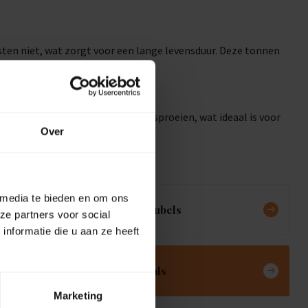
sten niet, wat zorgt voor een lange levensduur. Deze tonnen
 vullen of direct de tuin te besproeien, wat ideaal is voor
Over
 media te bieden en om ons
Meubels
ze partners voor social
nformatie die u aan ze heeft
Deals
Marketing