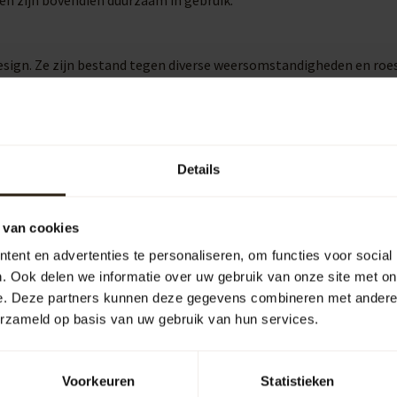
 en zijn bovendien duurzaam in gebruik.
esign. Ze zijn bestand tegen diverse weersomstandigheden en roe
 aan den IJssel.
ruiksgemak aanzienlijk. Ze maken het eenvoudig om een gieter te
Details
ater willen omgaan.
 van cookies
ent en advertenties te personaliseren, om functies voor social
uipen
Outdoor
. Ook delen we informatie over uw gebruik van onze site met on
e. Deze partners kunnen deze gegevens combineren met andere i
erzameld op basis van uw gebruik van hun services.
arrelCave® &
Barrel-Rent
arrelGifts
Voorkeuren
Statistieken