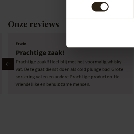
Onze reviews
Erwin
Prachtige zaak!
Prachtige zaak!! Heel blij met het voormalig whisky
vat. Deze gaat dienst doen als cold plunge bad. Grote
sortering vaten en andere Prachtige producten. Heel
vriendelijke en behulpzame mensen.