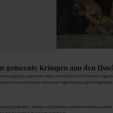
in gemeente Krimpen aan den IJsse
ialen populair, waaronder hout, zink en kunststof. Houten regent
 industriële look hebben. Kunststof regentonnen zijn lichtgewich
t gerecyclede wijn-, whisky- of portvaten, wat elk exemplaar uni