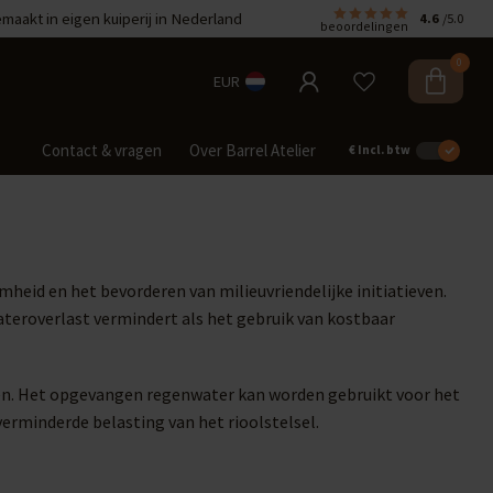
aakt in eigen kuiperij in Nederland
4.6
/5.0
beoordelingen
0
EUR
Contact & vragen
Over Barrel Atelier
€
Incl. btw
heid en het bevorderen van milieuvriendelijke initiatieven.
ateroverlast vermindert als het gebruik van kostbaar
den. Het opgevangen regenwater kan worden gebruikt voor het
verminderde belasting van het rioolstelsel.