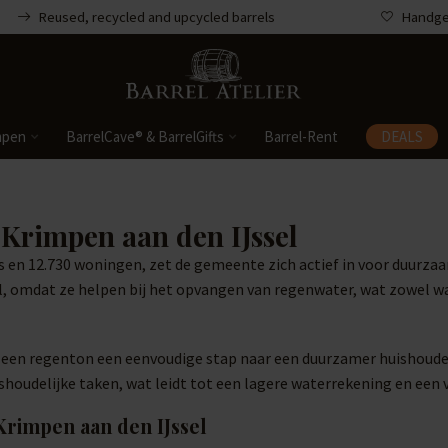
Reused, recycled and upcycled barrels
Handgem
mpen
BarrelCave® & BarrelGifts
Barrel-Rent
DEALS
Krimpen aan den IJssel
en 12.730 woningen, zet de gemeente zich actief in voor duurzaam
ol, omdat ze helpen bij het opvangen van regenwater, wat zowel w
an een regenton een eenvoudige stap naar een duurzamer huishou
houdelijke taken, wat leidt tot een lagere waterrekening en een 
Krimpen aan den IJssel