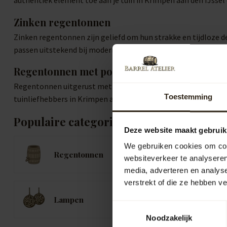
authentiek element toe aan je tuin in Krimpen aan den IJssel
Zinken regentonnen
Zinken regentonnen zijn geliefd om hun strakke en tijdloze d
passen uitstekend bij moderne woningen en tuinen in Krimpen
Regentonnen met pomp of kraan
Regentonnen uitgerust met een pomp of kraan verhogen het geb
Toestemming
tuinliefhebbers in Krimpen aan den IJssel die efficiënt met w
Populaire categorieën
Deze website maakt gebruik
We gebruiken cookies om cont
Regentonnen
K
websiteverkeer te analyseren
media, adverteren en analys
verstrekt of die ze hebben v
B
Lampen
B
Toestemmingsselectie
Noodzakelijk