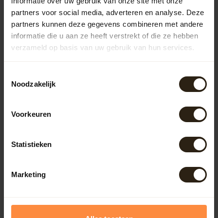
informatie over uw gebruik van onze site met onze
partners voor social media, adverteren en analyse. Deze
Regentonnen
partners kunnen deze gegevens combineren met andere
informatie die u aan ze heeft verstrekt of die ze hebben
Kuipen
verzameld op basis van uw gebruik van hun services.
Toestemmingsselectie
Outdoor
Noodzakelijk
Meubels
Voorkeuren
Lampen
Statistieken
BarrelCave® & BarrelGifts
Marketing
Barrel-Rent