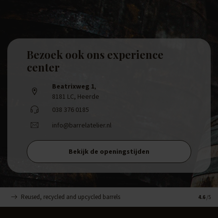
Bezoek ook ons experience
center
Beatrixweg 1
,
8181 LC, Heerde
038 376 0185
info@barrelatelier.nl
Bekijk de openingstijden
Reused, recycled and upcycled barrels
Handge
4.6
/5