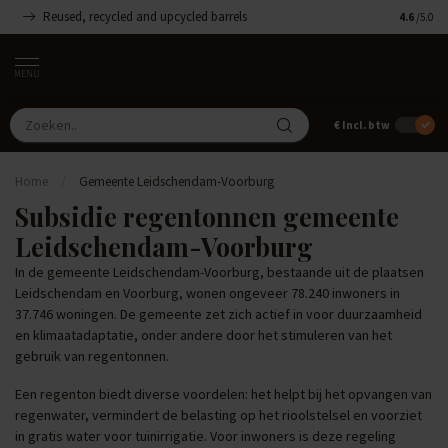
Reused, recycled and upcycled barrels
Handgemaa
4.6
/5.0
MENU
€
Incl. btw
Home
/
Gemeente Leidschendam-Voorburg
Subsidie regentonnen gemeente
Leidschendam-Voorburg
In de gemeente Leidschendam-Voorburg, bestaande uit de plaatsen
Leidschendam en Voorburg, wonen ongeveer 78.240 inwoners in
37.746 woningen. De gemeente zet zich actief in voor duurzaamheid
en klimaatadaptatie, onder andere door het stimuleren van het
gebruik van regentonnen.
Een regenton biedt diverse voordelen: het helpt bij het opvangen van
regenwater, vermindert de belasting op het rioolstelsel en voorziet
in gratis water voor tuinirrigatie. Voor inwoners is deze regeling