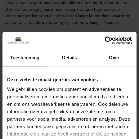
Onze zinken regentonnen zijn niet alleen functioneel, maar ook een
stijlvolle toevoeging aan je tuin. Ze zijn bestand tegen diverse
weersomstandigheden en hebben een lange levensduur, waardoor
ze een waardevolle investering zijn voor je woning in Maasdriel.
Regentonnen met pomp of kraan
Regentonnen uitgerust met een pomp of kraan verhogen het
gebruiksgemak aanzienlijk. Ze maken het eenvoudig om een gieter te
vullen of je tuin te besproeien, waardoor je optimaal profiteert van
Toestemming
Details
Over
het opgevangen regenwater in Maasdriel.
Populaire categorieën
Deze website maakt gebruik van cookies
We gebruiken cookies om content en advertenties te
Regentonnen
personaliseren, om functies voor social media te bieden
en om ons websiteverkeer te analyseren. Ook delen we
informatie over uw gebruik van onze site met onze
Kuipen
partners voor social media, adverteren en analyse. Deze
partners kunnen deze gegevens combineren met andere
Outdoor
informatie die u aan ze heeft verstrekt of die ze hebben