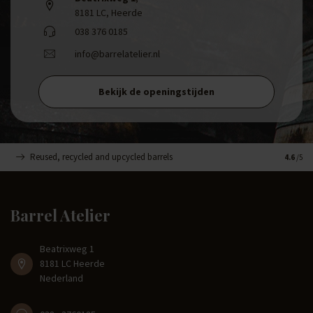
8181 LC, Heerde
038 376 0185
info@barrelatelier.nl
Bekijk de openingstijden
Reused, recycled and upcycled barrels
Handge
4.6
/5
Barrel Atelier
Beatrixweg 1
8181 LC Heerde
Nederland