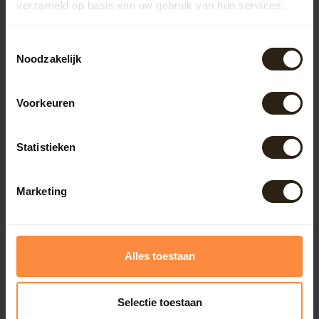
verzameld op basis van uw gebruik van hun services.
Meubels
Toestemmingsselectie
Noodzakelijk
Lampen
Voorkeuren
BarrelCave® & BarrelGifts
Statistieken
Barrel-Rent
Marketing
Deals
Onze reviews
Alles toestaan
Bekijk alle reviews
Selectie toestaan