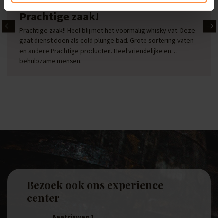
Erwin
Prachtige zaak!
Prachtige zaak!! Heel blij met het voormalig whisky vat. Deze
gaat dienst doen als cold plunge bad. Grote sortering vaten
en andere Prachtige producten. Heel vriendelijke en
behulpzame mensen.
Bezoek ook ons experience
center
Beatrixweg 1
,