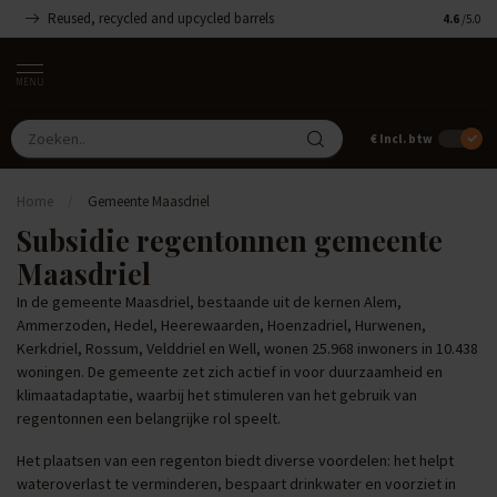
Reused, recycled and upcycled barrels
Handgemaa
4.6
/5.0
MENU
€
Incl. btw
Home
/
Gemeente Maasdriel
Subsidie regentonnen gemeente
Maasdriel
In de gemeente Maasdriel, bestaande uit de kernen Alem,
Ammerzoden, Hedel, Heerewaarden, Hoenzadriel, Hurwenen,
Kerkdriel, Rossum, Velddriel en Well, wonen 25.968 inwoners in 10.438
woningen. De gemeente zet zich actief in voor duurzaamheid en
klimaatadaptatie, waarbij het stimuleren van het gebruik van
regentonnen een belangrijke rol speelt.
Het plaatsen van een regenton biedt diverse voordelen: het helpt
wateroverlast te verminderen, bespaart drinkwater en voorziet in