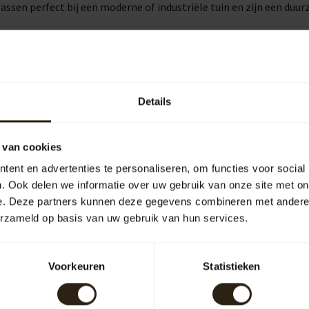
passen perfect bij een moderne of industriële tuin en zijn een du
bruiksgemak aanzienlijk. Ze maken het eenvoudig om een gieter t
Details
 van cookies
uipen
Outdoor
ent en advertenties te personaliseren, om functies voor social
. Ook delen we informatie over uw gebruik van onze site met on
e. Deze partners kunnen deze gegevens combineren met andere i
arrelCave® &
Barrel-Rent
arrelGifts
erzameld op basis van uw gebruik van hun services.
Voorkeuren
Statistieken