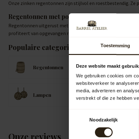
Onze zinken regentonnen zijn stijlvol en roestbestendig. Ze 
Regentonnen met pomp of kraan
Regentonnen uitgerust met een pomp of kraan verhogen het ge
profiteert van opgevangen regenwater in Middelburg.
Populaire categorieën
Toestemming
Deze website maakt gebruik
Regentonnen
K
We gebruiken cookies om cont
websiteverkeer te analyseren
media, adverteren en analys
B
Lampen
B
verstrekt of die ze hebben v
Toestemmingsselectie
Noodzakelijk
Onze reviews