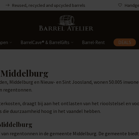
Reused, recycled and upcycled barrels
Handgem
mpen
BarrelCave® & BarrelGifts
Barrel-Rent
DEALS
 Middelburg
den, Middelburg en Nieuw- en Sint Joosland, wonen 50.005 inwone
an regentonnen.
erkosten, draagt bij aan het ontlasten van het rioolstelsel en voo
rs die duurzaamheid hoog in het vaandel hebben.
 Middelburg
haf van regentonnen in de gemeente Middelburg. De gemeente bied