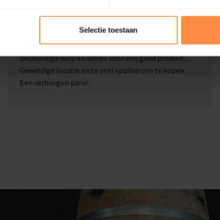
Marcel Beckers
Selectie toestaan
Deskundige hulp en goed advies
Deskundige hulp en advies voor een goed product.
Geweldige locatie en te veel spullen om te kopen.
Een verborgen parel.