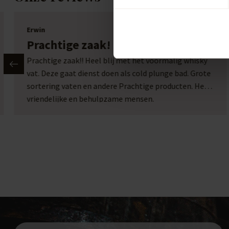
Erwin
Prachtige zaak!
Prachtige zaak!! Heel blij met het voormalig whisky
vat. Deze gaat dienst doen als cold plunge bad. Grote
sortering vaten en andere Prachtige producten. Heel
vriendelijke en behulpzame mensen.