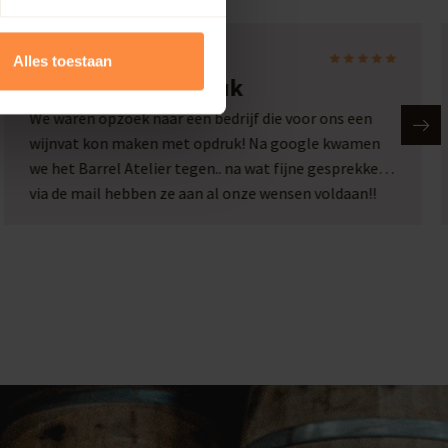
Laura
Alles toestaan
Wijnvat met opdruk
We waren opzoek naar een bedrijf die voor ons een
wijnvat kon maken met opdruk! Na google kwamen
we het Barrel Atelier tegen.. na wat fijne gesprekken
via de mail hebben ze aan al onze wensen voldaan!!
Wat een plaatje en wat een service!! Een top bedrijf
met passie voor hun werk!