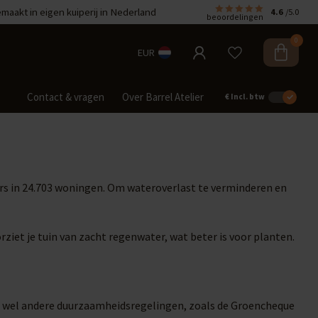
aakt in eigen kuiperij in Nederland
4.6
/5.0
beoordelingen
0
EUR
Contact & vragen
Over Barrel Atelier
€
Incl. btw
rs in 24.703 woningen. Om wateroverlast te verminderen en
rziet je tuin van zacht regenwater, wat beter is voor planten.
t wel andere duurzaamheidsregelingen, zoals de Groencheque