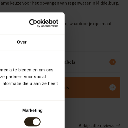
urzame keuze voor het opvangen van regenwater in Middelburg.
e vullen of je tuin te besproeien, waardoor je optimaal
Over
Meubels
 media te bieden en om ons
ze partners voor social
nformatie die u aan ze heeft
Deals
Marketing
Bekijk alle reviews