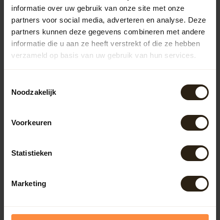
Populaire categorieën
informatie over uw gebruik van onze site met onze
partners voor social media, adverteren en analyse. Deze
Regentonnen
partners kunnen deze gegevens combineren met andere
informatie die u aan ze heeft verstrekt of die ze hebben
verzameld op basis van uw gebruik van hun services.
Kuipen
Toestemmingsselectie
Outdoor
Noodzakelijk
Voorkeuren
Meubels
Statistieken
Lampen
Marketing
BarrelCave® & BarrelGifts
Barrel-Rent