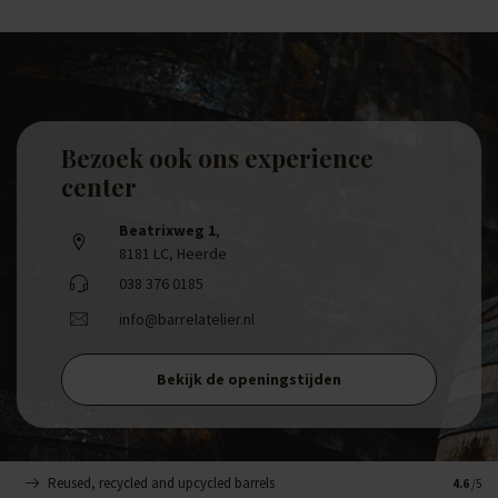
Bezoek ook ons experience
center
Beatrixweg 1
,
8181 LC, Heerde
038 376 0185
info@barrelatelier.nl
Bekijk de openingstijden
Reused, recycled and upcycled barrels
Handge
4.6
/5