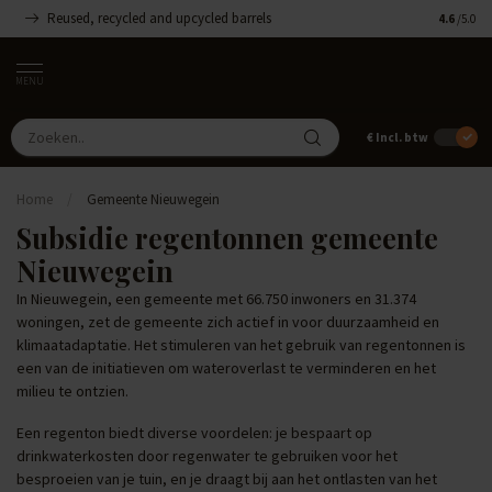
Reused, recycled and upcycled barrels
Handgemaa
4.6
/5.0
MENU
€
Incl. btw
Home
/
Gemeente Nieuwegein
Subsidie regentonnen gemeente
Nieuwegein
In Nieuwegein, een gemeente met 66.750 inwoners en 31.374
woningen, zet de gemeente zich actief in voor duurzaamheid en
klimaatadaptatie. Het stimuleren van het gebruik van regentonnen is
een van de initiatieven om wateroverlast te verminderen en het
milieu te ontzien.
Een regenton biedt diverse voordelen: je bespaart op
drinkwaterkosten door regenwater te gebruiken voor het
besproeien van je tuin, en je draagt bij aan het ontlasten van het