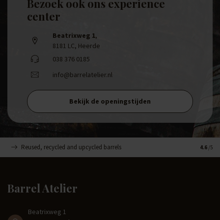
Bezoek ook ons experience
center
Beatrixweg 1
,
8181 LC, Heerde
038 376 0185
info@barrelatelier.nl
Bekijk de openingstijden
Reused, recycled and upcycled barrels
Handge
4.6
/5
Barrel Atelier
Beatrixweg 1