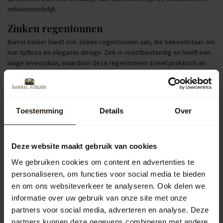
milieuvriendelijk.
Zinken regentonnen
Barrel Atelier biedt ook zinken regentonnen aan, die bekendstaan om
hun tijdloze en elegante design. Zink is roestbestendig en heeft een
lange levensduur, waardoor deze regentonnen zowel praktisch als
esthetisch aantrekkelijk zijn voor je tuin.
Regentonnen met pomp of kraan
Regentonnen uitgerust met een pomp of kraan verhogen het
Toestemming
Details
Over
gebruiksgemak aanzienlijk. Ze maken het eenvoudig om een gieter te
vullen of je tuin direct te bewateren. Dit is vooral handig tijdens droge
periodes, wanneer je tuin extra water nodig heeft.
Deze website maakt gebruik van cookies
Populaire categorieën
We gebruiken cookies om content en advertenties te
personaliseren, om functies voor social media te bieden
en om ons websiteverkeer te analyseren. Ook delen we
Regentonnen
informatie over uw gebruik van onze site met onze
partners voor social media, adverteren en analyse. Deze
Kuipen
partners kunnen deze gegevens combineren met andere