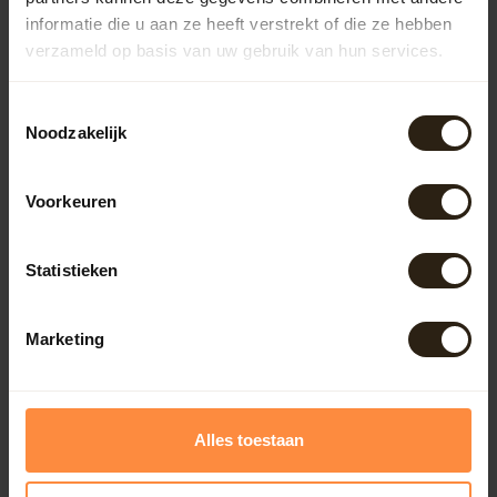
informatie die u aan ze heeft verstrekt of die ze hebben
verzameld op basis van uw gebruik van hun services.
Outdoor
Toestemmingsselectie
Meubels
Noodzakelijk
Lampen
Voorkeuren
BarrelCave® & BarrelGifts
Statistieken
Barrel-Rent
Marketing
Deals
Alles toestaan
Onze reviews