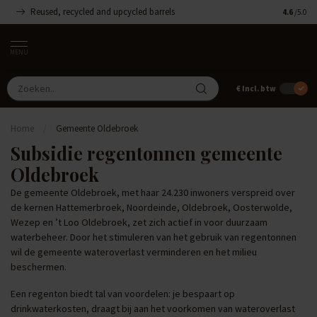
Reused, recycled and upcycled barrels
Handgemaa
4.6
/5.0
MENU
€
Incl. btw
Home
/
Gemeente Oldebroek
Subsidie regentonnen gemeente
Oldebroek
De gemeente Oldebroek, met haar 24.230 inwoners verspreid over
de kernen Hattemerbroek, Noordeinde, Oldebroek, Oosterwolde,
Wezep en ’t Loo Oldebroek, zet zich actief in voor duurzaam
waterbeheer. Door het stimuleren van het gebruik van regentonnen
wil de gemeente wateroverlast verminderen en het milieu
beschermen.
Een regenton biedt tal van voordelen: je bespaart op
drinkwaterkosten, draagt bij aan het voorkomen van wateroverlast