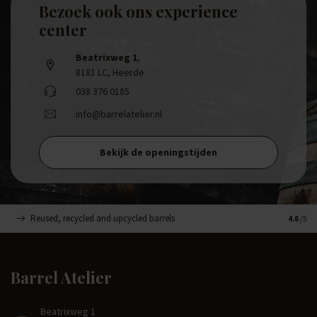
Bezoek ook ons experience
center
Beatrixweg 1
,
8181 LC, Heerde
038 376 0185
info@barrelatelier.nl
Bekijk de openingstijden
Reused, recycled and upcycled barrels
Handge
4.6
/5
Barrel Atelier
Beatrixweg 1