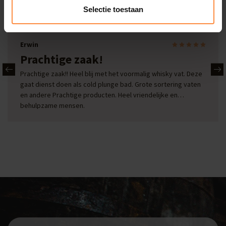
Onze reviews
Selectie toestaan
Bekijk alle reviews
Erwin
Prachtige zaak!
Prachtige zaak!! Heel blij met het voormalig whisky vat. Deze
gaat dienst doen als cold plunge bad. Grote sortering vaten
en andere Prachtige producten. Heel vriendelijke en
behulpzame mensen.