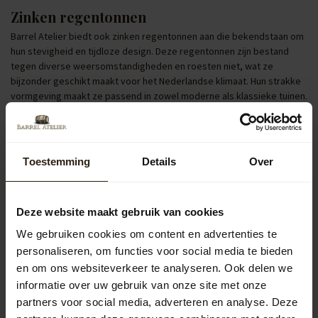
Zinken regentonnen
Barrel Atelier biedt ook zinken regentonnen aan die bekendstaan om
hun stevigheid en tijdloze design. Deze regentonnen zijn bestand
tegen diverse weersomstandigheden en roesten niet, wat ze
bijzonder geschikt maakt voor het Nederlandse klimaat. Hun strakke
vormgeving maakt ze passend in zowel moderne als klassieke tuinen.
Regentonnen met pomp of kraan
Voor extra gebruiksgemak zijn er regentonnen uitgerust met een
pomp of kraan. Hiermee kun je eenvoudig een gieter vullen of je tuin
Toestemming
Details
Over
besproeien. Dit maakt het bewateren van je planten efficiënter en
bespaart tijd. Bovendien draagt het bij aan een duurzamer
watergebruik in je tuin.
Deze website maakt gebruik van cookies
Populaire categorieën
We gebruiken cookies om content en advertenties te
personaliseren, om functies voor social media te bieden
en om ons websiteverkeer te analyseren. Ook delen we
Regentonnen
informatie over uw gebruik van onze site met onze
partners voor social media, adverteren en analyse. Deze
Kuipen