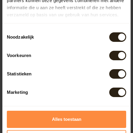
partners kunnen deze gegevens combineren met andere
informatie die u aan ze heeft verstrekt of die ze hebben
verzameld op basis van uw gebruik van hun services.
Outdoor
Toestemmingsselectie
Meubels
Noodzakelijk
Voorkeuren
Lampen
Statistieken
BarrelCave® & BarrelGifts
Marketing
Barrel-Rent
Deals
Alles toestaan