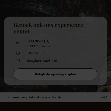
Bezoek ook ons experience
center
Beatrixweg 1
,
8181 LC, Heerde
038 376 0185
info@barrelatelier.nl
Bekijk de openingstijden
Reused, recycled and upcycled barrels
Handge
4.6
/5