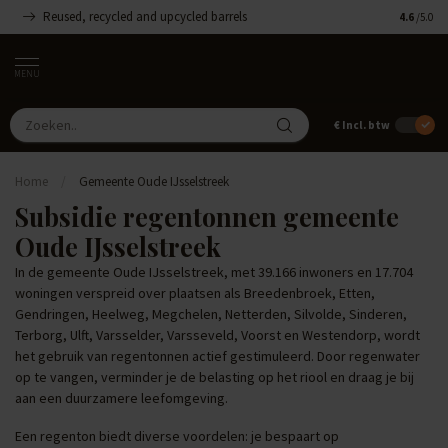
Reused, recycled and upcycled barrels
Handgemaa
4.6
/5.0
MENU
€
Incl. btw
Home
/
Gemeente Oude IJsselstreek
Subsidie regentonnen gemeente
Oude IJsselstreek
In de gemeente Oude IJsselstreek, met 39.166 inwoners en 17.704
woningen verspreid over plaatsen als Breedenbroek, Etten,
Gendringen, Heelweg, Megchelen, Netterden, Silvolde, Sinderen,
Terborg, Ulft, Varsselder, Varsseveld, Voorst en Westendorp, wordt
het gebruik van regentonnen actief gestimuleerd. Door regenwater
op te vangen, verminder je de belasting op het riool en draag je bij
aan een duurzamere leefomgeving.
Een regenton biedt diverse voordelen: je bespaart op