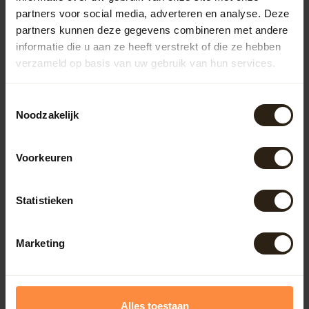
Regentonnen
partners voor social media, adverteren en analyse. Deze
partners kunnen deze gegevens combineren met andere
informatie die u aan ze heeft verstrekt of die ze hebben
Kuipen
verzameld op basis van uw gebruik van hun services.
Outdoor
Toestemmingsselectie
Noodzakelijk
Meubels
Voorkeuren
Lampen
Statistieken
BarrelCave® & BarrelGifts
Marketing
Barrel-Rent
Alles toestaan