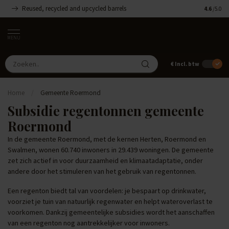
Reused, recycled and upcycled barrels
Handgemaa
4.6
/5.0
MENU
€
Incl. btw
Home
/
Gemeente Roermond
Subsidie regentonnen gemeente
Roermond
In de gemeente Roermond, met de kernen Herten, Roermond en
Swalmen, wonen 60.740 inwoners in 29.439 woningen. De gemeente
zet zich actief in voor duurzaamheid en klimaatadaptatie, onder
andere door het stimuleren van het gebruik van regentonnen.
Een regenton biedt tal van voordelen: je bespaart op drinkwater,
voorziet je tuin van natuurlijk regenwater en helpt wateroverlast te
voorkomen. Dankzij gemeentelijke subsidies wordt het aanschaffen
van een regenton nog aantrekkelijker voor inwoners.