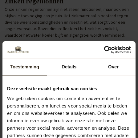
Zinken regentonnen
Onze zinken regentonnen zijn niet alleen functioneel, maar ook een
stijlvolle toevoeging aan je tuin. Het zinkmateriaal is bestand tegen
diverse weersomstandigheden en roest niet, wat zorgt voor een
lange levensduur. Bovendien reflecteert het zink het zonlicht,
waardoor het water koeler blijft en algengroei wordt verminderd.
Regentonnen met pomp of kraan
Regentonnen uitgerust met een pomp of kraan verhogen het
gebruiksgemak aanzienlijk. Je kunt eenvoudig een gieter vullen of
Toestemming
Details
Over
een tuinslang aansluiten om je tuin te bewateren. Dit maakt het
hergebruiken van regenwater efficiënt en draagt bij aan
waterbesparing in je huishouden.
Deze website maakt gebruik van cookies
Populaire categorieën
We gebruiken cookies om content en advertenties te
personaliseren, om functies voor social media te bieden
Regentonnen
en om ons websiteverkeer te analyseren. Ook delen we
informatie over uw gebruik van onze site met onze
partners voor social media, adverteren en analyse. Deze
Kuipen
partners kunnen deze gegevens combineren met andere