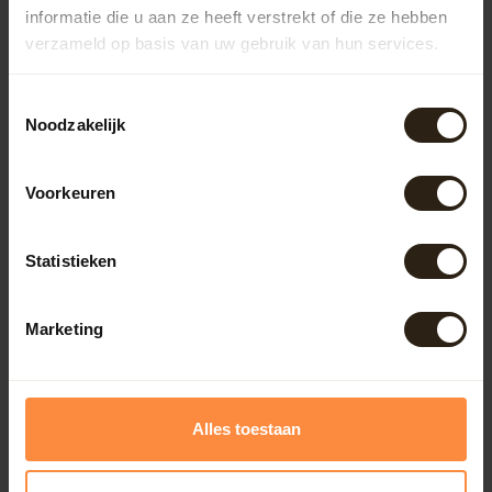
informatie die u aan ze heeft verstrekt of die ze hebben
verzameld op basis van uw gebruik van hun services.
Outdoor
Toestemmingsselectie
Meubels
Noodzakelijk
Lampen
Voorkeuren
BarrelCave® & BarrelGifts
Statistieken
Barrel-Rent
Marketing
Deals
Alles toestaan
Onze reviews