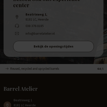
center
Beatrixweg 1
,
8181 LC, Heerde
038 376 0185
info@barrelatelier.nl
Bekijk de openingstijden
Reused, recycled and upcycled barrels
Handge
4.6
/5
Barrel Atelier
Beatrixweg 1
8181 LC Heerde