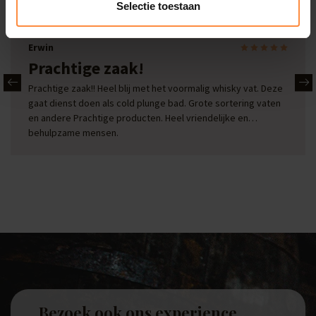
Bekijk alle reviews
Selectie toestaan
Erwin
Prachtige zaak!
Prachtige zaak!! Heel blij met het voormalig whisky vat. Deze
gaat dienst doen als cold plunge bad. Grote sortering vaten
en andere Prachtige producten. Heel vriendelijke en
behulpzame mensen.
Bezoek ook ons experience