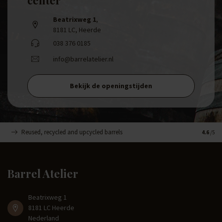
Beatrixweg 1
,
8181 LC, Heerde
038 376 0185
info@barrelatelier.nl
Bekijk de openingstijden
Reused, recycled and upcycled barrels
Handge
4.6
/5
Barrel Atelier
Beatrixweg 1
8181 LC Heerde
Nederland