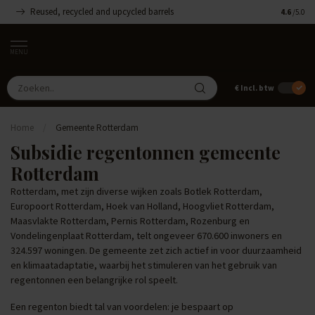
Reused, recycled and upcycled barrels
Handgemaa
4.6
/5.0
MENU
€
Incl. btw
Home
/
Gemeente Rotterdam
Subsidie regentonnen gemeente
Rotterdam
Rotterdam, met zijn diverse wijken zoals Botlek Rotterdam,
Europoort Rotterdam, Hoek van Holland, Hoogvliet Rotterdam,
Maasvlakte Rotterdam, Pernis Rotterdam, Rozenburg en
Vondelingenplaat Rotterdam, telt ongeveer 670.600 inwoners en
324.597 woningen. De gemeente zet zich actief in voor duurzaamheid
en klimaatadaptatie, waarbij het stimuleren van het gebruik van
regentonnen een belangrijke rol speelt.
Een regenton biedt tal van voordelen: je bespaart op