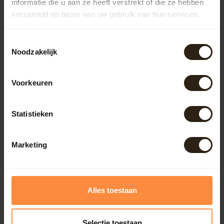
informatie die u aan ze heeft verstrekt of die ze hebben
Outdoor
verzameld op basis van uw gebruik van hun services.
Meubels
Toestemmingsselectie
Noodzakelijk
Lampen
Voorkeuren
BarrelCave® & BarrelGifts
Statistieken
Barrel-Rent
Marketing
Deals
Alles toestaan
Onze reviews
Bekijk alle reviews
Selectie toestaan