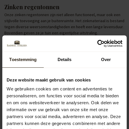
Zinken regentonnen
Onze zinken regentonnen zijn niet alleen functioneel, maar ook een
stijlvolle toevoeging aan je buitenruimte. Het zinkmateriaal is bestand
tegen diverse weersomstandigheden en heeft een lange levensduur.
Bovendien geven ze je tuin een eigentijdse uitstraling.
Regentonnen met pomp of kraan
Regentonnen uitgerust met een pomp of kraan verhogen het
gebruiksgemak aanzienlijk. Ze maken het eenvoudig om een gieter te
Toestemming
Details
Over
vullen of je tuin direct te bewateren. Dit zorgt voor efficiënt
watergebruik en draagt bij aan een gezonde tuin.
Deze website maakt gebruik van cookies
Populaire categorieën
We gebruiken cookies om content en advertenties te
personaliseren, om functies voor social media te bieden
Regentonnen
en om ons websiteverkeer te analyseren. Ook delen we
informatie over uw gebruik van onze site met onze
Kuipen
partners voor social media, adverteren en analyse. Deze
partners kunnen deze gegevens combineren met andere