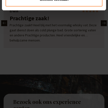
Erwin
Prachtige zaak!
Prachtige zaak!! Heel blij met het voormalig whisky vat. Deze
gaat dienst doen als cold plunge bad. Grote sortering vaten
en andere Prachtige producten. Heel vriendelijke en
behulpzame mensen.
Bezoek ook ons experience
center