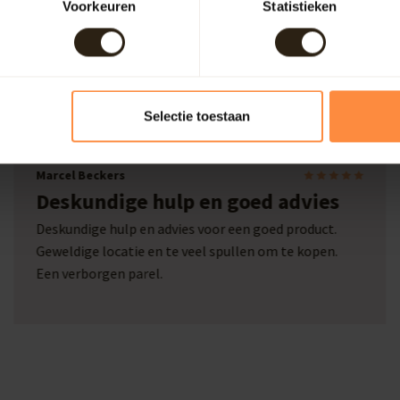
arrelGifts
Voorkeuren
Statistieken
Selectie toestaan
Marcel Beckers
Deskundige hulp en goed advies
Deskundige hulp en advies voor een goed product.
Geweldige locatie en te veel spullen om te kopen.
Een verborgen parel.