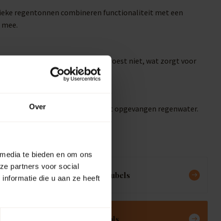
unieke regentonnen combineren functionaliteit met een
g mee.
 diverse weersomstandigheden en roest niet, wat zorgt voor
inen.
Over
 vullen of je tuin besproeien met opgevangen regenwater.
 media te bieden en om ons
ze partners voor social
Meubels
nformatie die u aan ze heeft
Deals