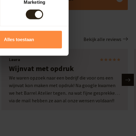
Marketing
Bekijk alle reviews
Alles toestaan
Laura
Wijnvat met opdruk
We waren opzoek naar een bedrijf die voor ons een
wijnvat kon maken met opdruk! Na google kwamen
we het Barrel Atelier tegen.. na wat fijne gesprekken
via de mail hebben ze aan al onze wensen voldaan!!
Wat een plaatje en wat een service!! Een top bedrijf
met passie voor hun werk!