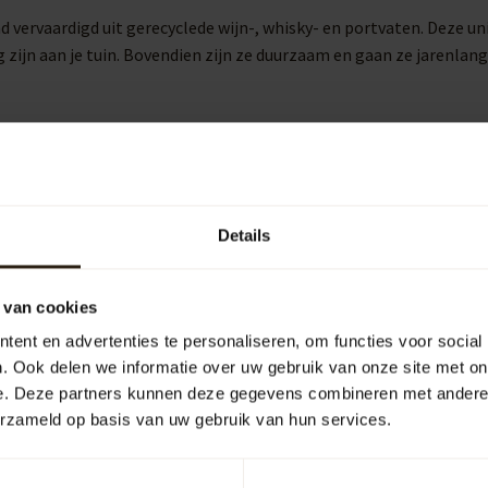
 vervaardigd uit gerecyclede wijn-, whisky- en portvaten. Deze 
g zijn aan je tuin. Bovendien zijn ze duurzaam en gaan ze jarenlan
ok een eyecatcher in je tuin. Het zinkmateriaal is bestand tegen
akt deze regentonnen geschikt voor zowel moderne als klassieke tu
Details
n ingebouwde pomp of kraan. Hiermee kun je eenvoudig een gieter
endelijker, terwijl je tegelijkertijd bespaart op je waterrekening.
 van cookies
ent en advertenties te personaliseren, om functies voor social
. Ook delen we informatie over uw gebruik van onze site met on
uipen
Outdoor
e. Deze partners kunnen deze gegevens combineren met andere i
erzameld op basis van uw gebruik van hun services.
arrelCave® &
Barrel-Rent