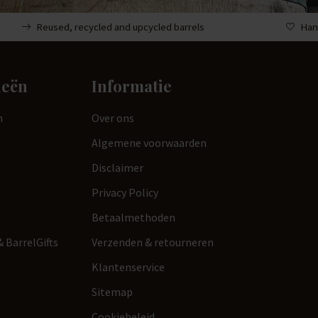
Reused, recycled and upcycled barrels
Han
ieën
Informatie
n
Over ons
Algemene voorwaarden
Disclaimer
Privacy Policy
Betaalmethoden
 BarrelGifts
Verzenden & retourneren
Klantenservice
Sitemap
Cookiebeleid