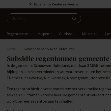
Experience Center in Heerde
Regentonnen
Kuipen
Outdoor
Meubels
La
Home
/
Gemeente Schouwen-Duiveland
Subsidie regentonnen gemeent
In de gemeente Schouwen-Duiveland, met haar 34.656 inwoner
bijdragen aan het verminderen van wateroverlast en het bespa
Ellemeet, Kerkwerve, Nieuwerkerk, Noordgouwe, Noordwelle, O
Een regenton biedt diverse voordelen: het verzamelde regenwa
aan een duurzamer waterbeheer. De gemeente stimuleert het g
wordt om een regenton aan te schaffen.