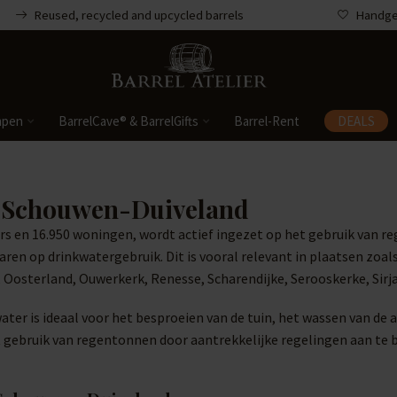
Reused, recycled and upcycled barrels
Handgem
mpen
BarrelCave® & BarrelGifts
Barrel-Rent
DEALS
e Schouwen-Duiveland
s en 16.950 woningen, wordt actief ingezet op het gebruik van 
ren op drinkwatergebruik. Dit is vooral relevant in plaatsen zoa
osterland, Ouwerkerk, Renesse, Scharendijke, Serooskerke, Sirj
ter is ideaal voor het besproeien van de tuin, het wassen van de
ebruik van regentonnen door aantrekkelijke regelingen aan te bi