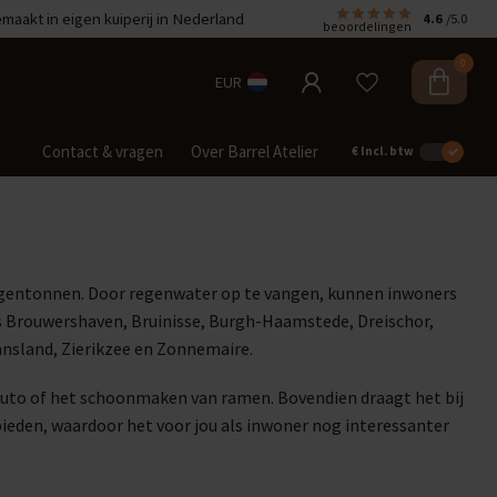
aakt in eigen kuiperij in Nederland
4.6
/5.0
beoordelingen
0
EUR
Contact & vragen
Over Barrel Atelier
€
Incl. btw
regentonnen. Door regenwater op te vangen, kunnen inwoners
ls Brouwershaven, Bruinisse, Burgh-Haamstede, Dreischor,
ansland, Zierikzee en Zonnemaire.
 auto of het schoonmaken van ramen. Bovendien draagt het bij
eden, waardoor het voor jou als inwoner nog interessanter