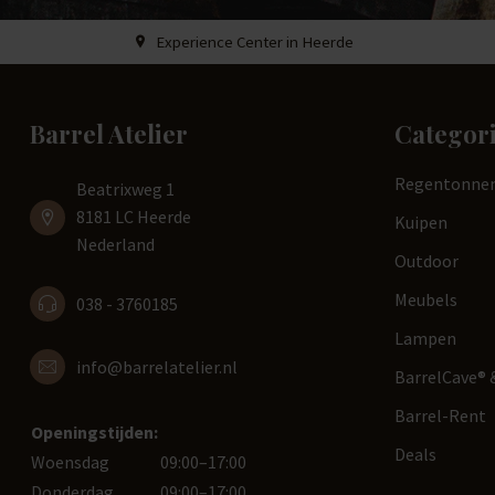
Experience Center in Heerde
Barrel Atelier
Categor
Regentonne
Beatrixweg 1
8181 LC Heerde
Kuipen
Nederland
Outdoor
Meubels
038 - 3760185
Lampen
info@barrelatelier.nl
BarrelCave® &
Barrel-Rent
Openingstijden:
Deals
Woensdag
09:00–17:00
Donderdag
09:00–17:00