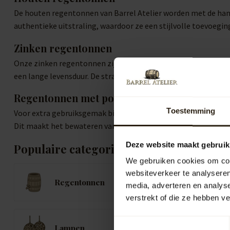
De houten regentonnen van Barrel Atelier worden met de hand
authentieke uitstraling, waardoor ze een stijlvolle toevoegin
Zinken regentonnen
Onze zinken regentonnen zijn niet alleen functioneel, maar o
een lange levensduur. De strakke, industriële uitstraling ma
Regentonnen met pomp of kraan
Toestemming
Voor extra gebruiksgemak bieden wij regentonnen aan met ee
Dit maakt het bewateren van je planten efficiënter en milieuvri
Deze website maakt gebruik
Populaire categorieën
We gebruiken cookies om cont
websiteverkeer te analyseren
Regentonnen
K
media, adverteren en analys
verstrekt of die ze hebben v
Toestemmingsselectie
B
Lampen