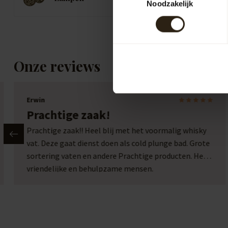
B
Noodzakelijk
Onze reviews
Erwin
Prachtige zaak!
Prachtige zaak!! Heel blij met het voormalig whisky
vat. Deze gaat dienst doen als cold plunge bad. Grote
sortering vaten en andere Prachtige producten. Heel
vriendelijke en behulpzame mensen.