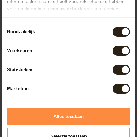
informatie die u aan ze heeft verstrekt of die ze hebben
Outdoor
verzameld op basis van uw gebruik van hun services.
Meubels
Toestemmingsselectie
Noodzakelijk
Lampen
Voorkeuren
BarrelCave® & BarrelGifts
Statistieken
Barrel-Rent
Marketing
Deals
Alles toestaan
Onze reviews
Bekijk alle reviews
Selectie toestaan