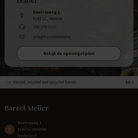
Beatrixweg 1
,
8181 LC, Heerde
038 376 0185
info@barrelatelier.nl
Bekijk de openingstijden
Reused, recycled and upcycled barrels
Handge
4.6
/5
Barrel Atelier
Beatrixweg 1
8181 LC Heerde
Nederland