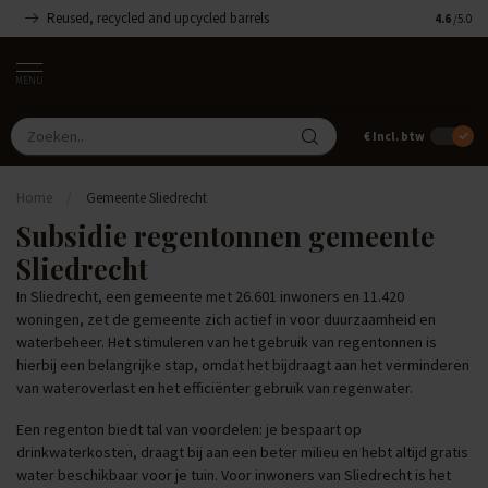
Reused, recycled and upcycled barrels
Handgemaa
4.6
/5.0
MENU
€
Incl. btw
Home
/
Gemeente Sliedrecht
Subsidie regentonnen gemeente
Sliedrecht
In Sliedrecht, een gemeente met 26.601 inwoners en 11.420
woningen, zet de gemeente zich actief in voor duurzaamheid en
waterbeheer. Het stimuleren van het gebruik van regentonnen is
hierbij een belangrijke stap, omdat het bijdraagt aan het verminderen
van wateroverlast en het efficiënter gebruik van regenwater.
Een regenton biedt tal van voordelen: je bespaart op
drinkwaterkosten, draagt bij aan een beter milieu en hebt altijd gratis
water beschikbaar voor je tuin. Voor inwoners van Sliedrecht is het