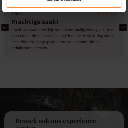
Erwin
Prachtige zaak!
Prachtige zaak!! Heel blij met het voormalig whisky vat. Deze
gaat dienst doen als cold plunge bad. Grote sortering vaten
en andere Prachtige producten. Heel vriendelijke en
behulpzame mensen.
Bezoek ook ons experience
center