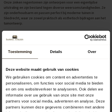
Onze zinken regentonnen zijn ontworpen voor een eigentijdse
uitstraling en zijn bestand tegen diverse weersomstandigheden. Ze
zijn onderhoudsarm en passen perfect bij moderne tuinen in
Sliedrecht, waar ze zowel praktisch als esthetisch bijdragen aan het
tuinontwerp.
Regentonnen met pomp of kraan
Regentonnen uitgerust met een pomp of kraan verhogen het
gebruiksgemak aanzienlijk. Ze maken het eenvoudig om een gieter te
vullen of je tuin direct te bewateren, wat vooral handig is tijdens
Toestemming
Details
Over
droge periodes in Sliedrecht. Zo heb je altijd een efficiënte en
milieuvriendelijke waterbron binnen handbereik.
Deze website maakt gebruik van cookies
Populaire categorieën
We gebruiken cookies om content en advertenties te
personaliseren, om functies voor social media te bieden
Regentonnen
en om ons websiteverkeer te analyseren. Ook delen we
informatie over uw gebruik van onze site met onze
Kuipen
partners voor social media, adverteren en analyse. Deze
partners kunnen deze gegevens combineren met andere