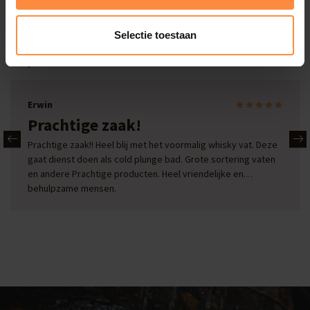
Selectie toestaan
Onze reviews
Bekijk alle reviews
Erwin
Prachtige zaak!
Prachtige zaak!! Heel blij met het voormalig whisky vat. Deze
gaat dienst doen als cold plunge bad. Grote sortering vaten
en andere Prachtige producten. Heel vriendelijke en
behulpzame mensen.