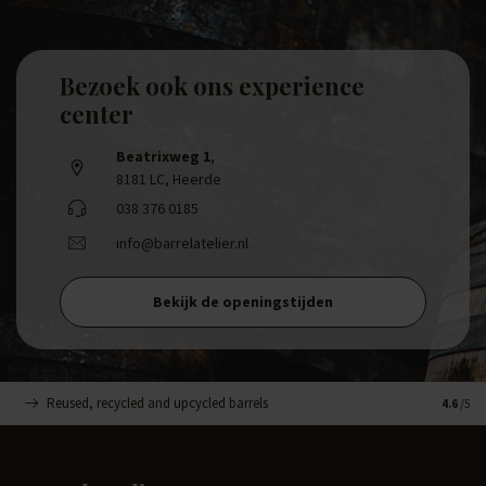
Bezoek ook ons experience
center
Beatrixweg 1
,
8181 LC, Heerde
038 376 0185
info@barrelatelier.nl
Bekijk de openingstijden
Reused, recycled and upcycled barrels
Handge
4.6
/5