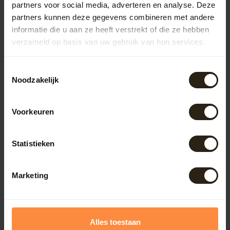
partners voor social media, adverteren en analyse. Deze
partners kunnen deze gegevens combineren met andere
informatie die u aan ze heeft verstrekt of die ze hebben
Kuipen
verzameld op basis van uw gebruik van hun services.
Outdoor
Toestemmingsselectie
Noodzakelijk
Meubels
Voorkeuren
Lampen
Statistieken
BarrelCave® & BarrelGifts
Marketing
Barrel-Rent
Alles toestaan
Deals