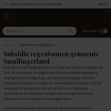
Reused, recycled and upcycled barrels
Handgemaa
4.6
/5.0
MENU
€
Incl. btw
Home
/
Gemeente Smallingerland
Subsidie regentonnen gemeente
Smallingerland
In de gemeente Smallingerland, met plaatsen als Boornbergum, De
Tike, De Veenhoop, De Wilgen, Drachten, Drachtstercompagnie,
Goëngahuizen, Houtigehage, Kortehemmen, Nijega, Opeinde,
Oudega, Rottevalle en Smalle Ee, wonen 56.385 inwoners in 26.363
woningen. De gemeente zet zich actief in voor duurzaam
waterbeheer en stimuleert het gebruik van regentonnen om
regenwater op te vangen en te hergebruiken.
Het plaatsen van een regenton biedt tal van voordelen: het