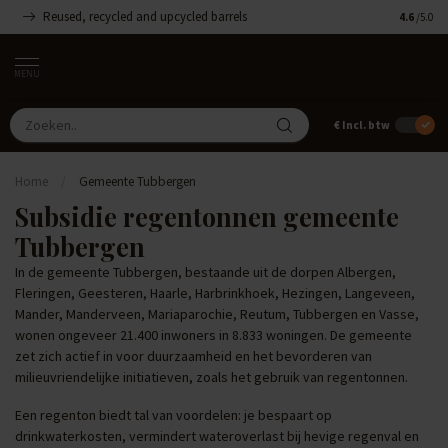
Reused, recycled and upcycled barrels
Handgemaa
4.6
/5.0
MENU
€
Incl. btw
Home
/
Gemeente Tubbergen
Subsidie regentonnen gemeente
Tubbergen
In de gemeente Tubbergen, bestaande uit de dorpen Albergen,
Fleringen, Geesteren, Haarle, Harbrinkhoek, Hezingen, Langeveen,
Mander, Manderveen, Mariaparochie, Reutum, Tubbergen en Vasse,
wonen ongeveer 21.400 inwoners in 8.833 woningen. De gemeente
zet zich actief in voor duurzaamheid en het bevorderen van
milieuvriendelijke initiatieven, zoals het gebruik van regentonnen.
Een regenton biedt tal van voordelen: je bespaart op
drinkwaterkosten, vermindert wateroverlast bij hevige regenval en