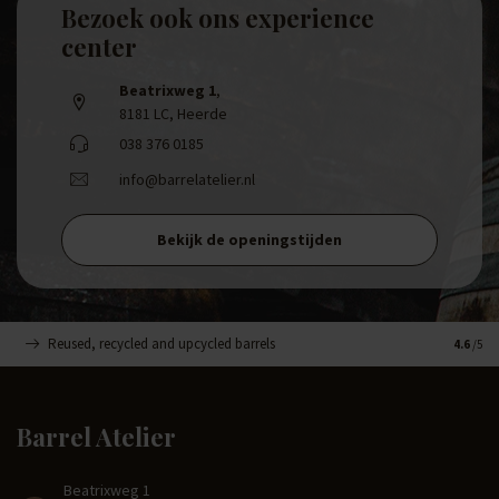
Bezoek ook ons experience
center
Beatrixweg 1
,
8181 LC, Heerde
038 376 0185
info@barrelatelier.nl
Bekijk de openingstijden
Reused, recycled and upcycled barrels
Handge
4.6
/5
Barrel Atelier
Beatrixweg 1