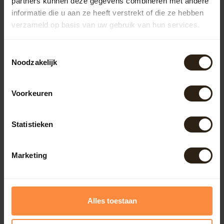
partners kunnen deze gegevens combineren met andere
informatie die u aan ze heeft verstrekt of die ze hebben
verzameld op basis van uw gebruik van hun services.
Outdoor
Toestemmingsselectie
Meubels
Noodzakelijk
Voorkeuren
Lampen
Statistieken
BarrelCave® & BarrelGifts
Marketing
Barrel-Rent
Deals
Alles toestaan