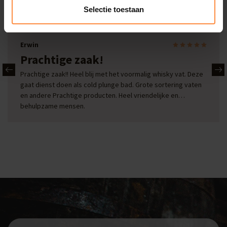
Onze reviews
Selectie toestaan
Bekijk alle reviews
Erwin
Prachtige zaak!
Prachtige zaak!! Heel blij met het voormalig whisky vat. Deze
gaat dienst doen als cold plunge bad. Grote sortering vaten
en andere Prachtige producten. Heel vriendelijke en
behulpzame mensen.