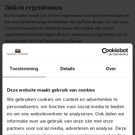
Zinken regentonnen
Barrel Atelier biedt ook zinken regentonnen aan die bekendstaan om
hun stevigheid en lange levensduur. Het tijdloze design van zink past
zowel in klassieke als moderne tuinen. Bovendien zijn zinken
regentonnen bestand tegen diverse weersomstandigheden, wat ze
ideaal maakt voor het Nederlandse klimaat.
Regentonnen met pomp of kraan
Voor extra gebruiksgemak zijn er regentonnen uitgerust met een
pomp of kraan. Hiermee kun je eenvoudig een gieter vullen of je tuin
Toestemming
Details
Over
besproeien met opgevangen regenwater. Dit is niet alleen praktisch,
maar helpt ook om water te besparen en je tuin in Tubbergen gezond
en groen te houden.
Deze website maakt gebruik van cookies
Populaire categorieën
We gebruiken cookies om content en advertenties te
personaliseren, om functies voor social media te bieden
en om ons websiteverkeer te analyseren. Ook delen we
Regentonnen
informatie over uw gebruik van onze site met onze
partners voor social media, adverteren en analyse. Deze
Kuipen