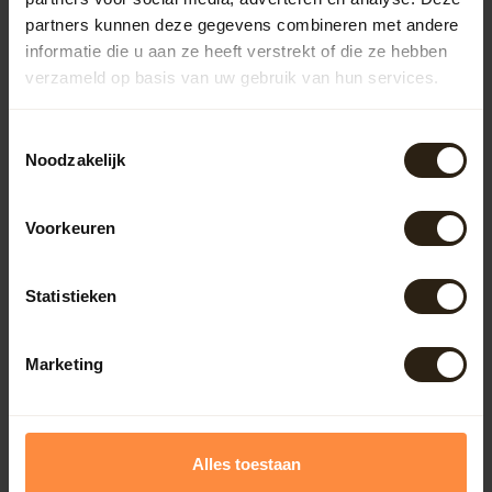
partners kunnen deze gegevens combineren met andere
Kuipen
informatie die u aan ze heeft verstrekt of die ze hebben
verzameld op basis van uw gebruik van hun services.
Outdoor
Toestemmingsselectie
Noodzakelijk
Meubels
Voorkeuren
Lampen
Statistieken
BarrelCave® & BarrelGifts
Marketing
Barrel-Rent
Deals
Alles toestaan