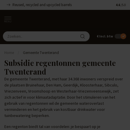
Reused, recycled and upcycled barrels
Handgemaa
4.6
/5.0
MENU
€
Incl. btw
Home
/
Gemeente Twenterand
Subsidie regentonnen gemeente
Twenterand
De gemeente Twenterand, met haar 34.368 inwoners verspreid over
de plaatsen Bruinehaar, Den Ham, Geerdijk, Kloosterhaar, Sibculo,
Vriezenveen, Vroomshoop en Westerhaar-Vriezenveensewijk, zet
zich actief in voor klimaatadaptatie. Door het stimuleren van het
gebruik van regentonnen wil de gemeente wateroverlast
verminderen en het gebruik van kostbaar drinkwater voor
tuinbewatering beperken.
Een regenton biedt tal van voordelen: je bespaart op je