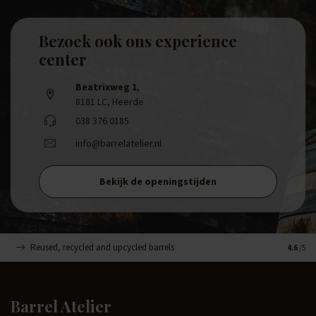
Bezoek ook ons experience
center
Beatrixweg 1
,
8181 LC, Heerde
038 376 0185
info@barrelatelier.nl
Bekijk de openingstijden
Reused, recycled and upcycled barrels
Handge
4.6
/5
Barrel Atelier