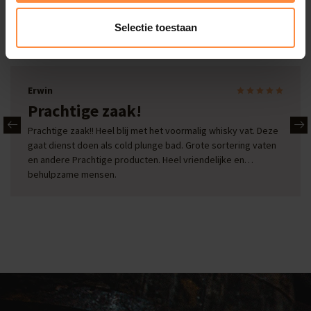
Onze reviews
Selectie toestaan
Bekijk alle reviews
Erwin
Prachtige zaak!
Prachtige zaak!! Heel blij met het voormalig whisky vat. Deze
gaat dienst doen als cold plunge bad. Grote sortering vaten
en andere Prachtige producten. Heel vriendelijke en
behulpzame mensen.