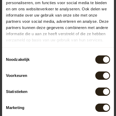
van je tuin. Deze functionaliteiten verhogen het gebruiksgemak en
personaliseren, om functies voor social media te bieden
maken het eenvoudiger om je tuin efficiënt en duurzaam te
en om ons websiteverkeer te analyseren. Ook delen we
onderhouden.
informatie over uw gebruik van onze site met onze
Populaire categorieën
partners voor social media, adverteren en analyse. Deze
partners kunnen deze gegevens combineren met andere
informatie die u aan ze heeft verstrekt of die ze hebben
Regentonnen
verzameld op basis van uw gebruik van hun services.
Kuipen
Toestemmingsselectie
Noodzakelijk
Outdoor
Voorkeuren
Meubels
Statistieken
Lampen
Marketing