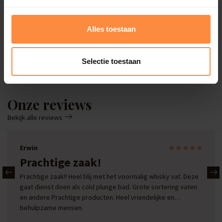
BarrelCave® & BarrelGifts
Alles toestaan
Barrel-Rent
Selectie toestaan
Deals
Onze reviews
Bekijk alle reviews
Erwin
Prachtige zaak!
Prachtige zaak!! Heel blij met het voormalig whisky vat. Deze
gaat dienst doen als cold plunge bad. Grote sortering vaten
en andere Prachtige producten. Heel vriendelijke en
behulpzame mensen.