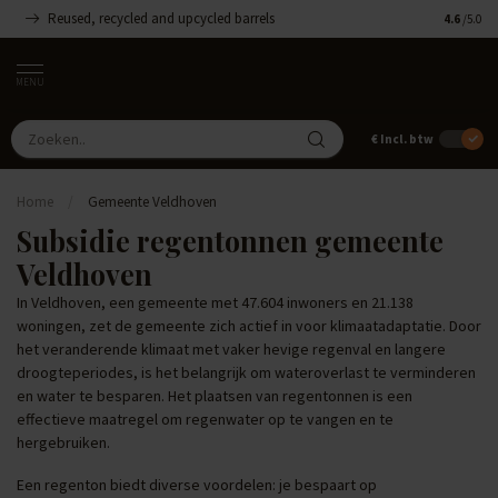
Reused, recycled and upcycled barrels
Handgemaa
4.6
/5.0
MENU
€
Incl. btw
Home
/
Gemeente Veldhoven
Subsidie regentonnen gemeente
Veldhoven
In Veldhoven, een gemeente met 47.604 inwoners en 21.138
woningen, zet de gemeente zich actief in voor klimaatadaptatie. Door
het veranderende klimaat met vaker hevige regenval en langere
droogteperiodes, is het belangrijk om wateroverlast te verminderen
en water te besparen. Het plaatsen van regentonnen is een
effectieve maatregel om regenwater op te vangen en te
hergebruiken.
Een regenton biedt diverse voordelen: je bespaart op