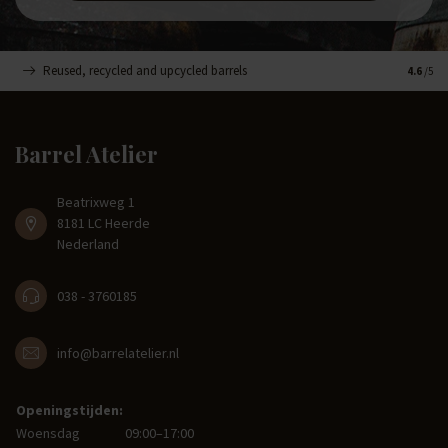
Reused, recycled and upcycled barrels
Handge
4.6
/5
Barrel Atelier
Beatrixweg 1
8181 LC Heerde
Nederland
038 - 3760185
info@barrelatelier.nl
Openingstijden:
Woensdag
09:00–17:00