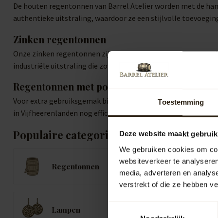
De houten regentonnen van Barrel Atelier worden met de hand
authentieke uitstraling, waardoor ze een stijlvolle toevoeging
Zinken regentonnen
Onze zinken regentonnen zijn niet alleen praktisch, maar ook 
industriële uitstraling die zowel in moderne als klassieke tui
Regentonnen met pomp of kraan
Voor extra gebruiksgemak bieden wij regentonnen met een ing
Toestemming
in Vijfheerenlanden nog efficiënter en handiger maakt.
Populaire categorieën
Deze website maakt gebruik
We gebruiken cookies om cont
websiteverkeer te analyseren
Regentonnen
K
media, adverteren en analys
verstrekt of die ze hebben v
B
Toestemmingsselectie
Lampen
B