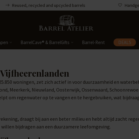
Reused, recycled and upcycled barrels
Handgem
mpen
BarrelCave® & BarrelGifts
Barrel-Rent
DEALS
Vijfheerenlanden
.850 woningen, zet zich actief in voor duurzaamheid en waterbeh
nd, Meerkerk, Nieuwland, Oosterwijk, Ossenwaard, Schoonrewoerd
pt om regenwater op te vangen en te hergebruiken, wat bijdraag
ekening, draagt bij aan een beter milieu en hebt altijd zacht rege
e willen bijdragen aan een duurzamere leefomgeving.