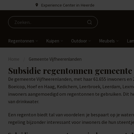
Experience Center in Heerde
Regentonnen
Kuipen
Outdoor
Meubels
La
Home
/
Gemeente Vijfheerenlanden
Subsidie regentonnen gemeente 
De gemeente Vijfheerenlanden, met haar 61.655 inwoners en 25
Boeicop, Hoef en Haag, Kedichem, Leerbroek, Leerdam, Lexmo
inwoners aangemoedigd om regentonnen te gebruiken. Dit hel
van drinkwater.
Een regenton biedt tal van voordelen: je bespaart op je waterr
regeling bijzonder interessant voor inwoners die hun steentj