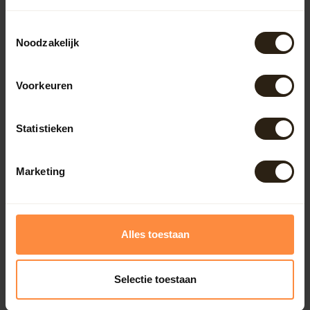
Toestemmingsselectie
Lampen
Noodzakelijk
Voorkeuren
BarrelCave® & BarrelGifts
Statistieken
Barrel-Rent
Marketing
Deals
Onze reviews
Alles toestaan
Bekijk alle reviews
Selectie toestaan
Erwin
Prachtige zaak!