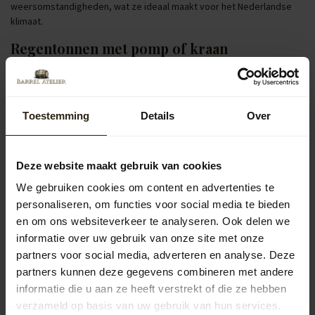
weersomstandigheden, wat ze ideaal maakt voor het Nederlandse
klimaat.
Regentonnen met pomp of kraan
Regentonnen uitgerust met een pomp of kraan verhogen het
gebruiksgemak. Je kunt eenvoudig een gieter vullen of je tuin
besproeien, wat het onderhoud van je tuin in Wassenaar efficiënter
maakt.
Toestemming
Details
Over
Populaire categorieën
Deze website maakt gebruik van cookies
Regentonnen
We gebruiken cookies om content en advertenties te
personaliseren, om functies voor social media te bieden
en om ons websiteverkeer te analyseren. Ook delen we
Kuipen
informatie over uw gebruik van onze site met onze
partners voor social media, adverteren en analyse. Deze
Outdoor
partners kunnen deze gegevens combineren met andere
informatie die u aan ze heeft verstrekt of die ze hebben
verzameld op basis van uw gebruik van hun services.
Meubels