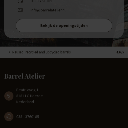
038 376 0185
info@barrelatelier.nl
Bekijk de openingstijden
Reused, recycled and upcycled barrels
Handge
4.6
/5
Barrel Atelier
Beatrixweg 1
8181 LC Heerde
Nederland
038 - 3760185