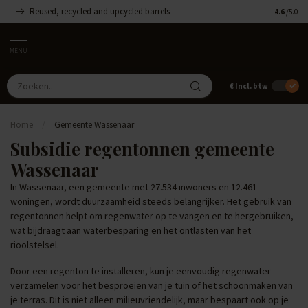
Reused, recycled and upcycled barrels
Handgemaa
4.6
/5.0
MENU
€
Incl. btw
Home
/
Gemeente Wassenaar
Subsidie regentonnen gemeente
Wassenaar
In Wassenaar, een gemeente met 27.534 inwoners en 12.461
woningen, wordt duurzaamheid steeds belangrijker. Het gebruik van
regentonnen helpt om regenwater op te vangen en te hergebruiken,
wat bijdraagt aan waterbesparing en het ontlasten van het
rioolstelsel.
Door een regenton te installeren, kun je eenvoudig regenwater
verzamelen voor het besproeien van je tuin of het schoonmaken van
je terras. Dit is niet alleen milieuvriendelijk, maar bespaart ook op je