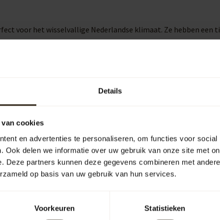
ect voor het wisselvallige Nederlandse klimaat. Ze hebben een tij
reerde pompen of kranen. Hiermee kun je eenvoudig een gieter vu
Details
 van cookies
ent en advertenties te personaliseren, om functies voor social
uipen
Outdoor
. Ook delen we informatie over uw gebruik van onze site met on
e. Deze partners kunnen deze gegevens combineren met andere i
erzameld op basis van uw gebruik van hun services.
arrelCave® &
Barrel-Rent
arrelGifts
Voorkeuren
Statistieken