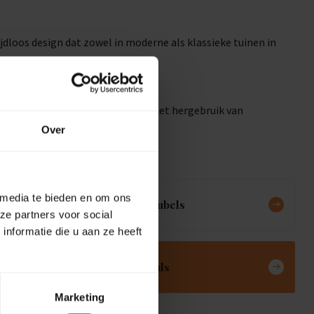
dloos design dat zowel in moderne als klassieke tuinen in
llen of je tuin besproeien, wat het hergebruik van
Over
 media te bieden en om ons
Meubels
ze partners voor social
nformatie die u aan ze heeft
Deals
Marketing