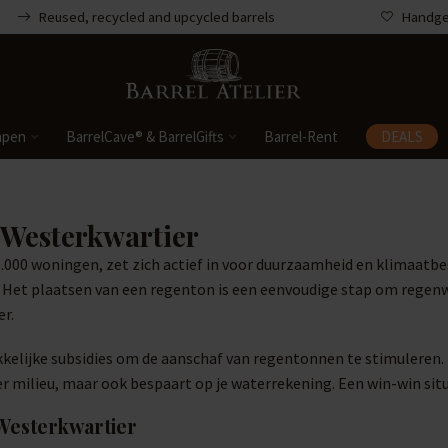
Reused, recycled and upcycled barrels
Handgem
mpen
BarrelCave® & BarrelGifts
Barrel-Rent
DEALS
 Westerkwartier
00 woningen, zet zich actief in voor duurzaamheid en klimaatbest
. Het plaatsen van een regenton is een eenvoudige stap om regenw
r.
elijke subsidies om de aanschaf van regentonnen te stimuleren. D
ter milieu, maar ook bespaart op je waterrekening. Een win-win si
Westerkwartier