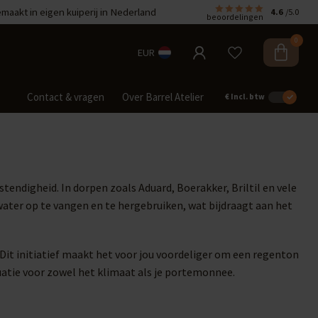
aakt in eigen kuiperij in Nederland
4.6
/5.0
beoordelingen
0
EUR
Contact & vragen
Over Barrel Atelier
€
Incl. btw
endigheid. In dorpen zoals Aduard, Boerakker, Briltil en vele
ater op te vangen en te hergebruiken, wat bijdraagt aan het
it initiatief maakt het voor jou voordeliger om een regenton
tuatie voor zowel het klimaat als je portemonnee.