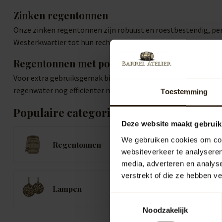
Zinken regentonnen
Onze zinken regentonnen zijn robuust en roestbestendig, perf
Westerkwartier tot hun recht komt.
Regentonnen met pomp of kraan
Voor extra gebruiksgemak bieden wij regentonnen met geïnteg
regenwater nog efficiënter maakt.
Toestemming
Populaire categorieën
Deze website maakt gebruik
We gebruiken cookies om cont
Regentonnen
K
websiteverkeer te analyseren
media, adverteren en analys
verstrekt of die ze hebben v
B
Lampen
B
Toestemmingsselectie
Noodzakelijk