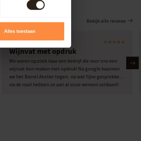
Bekijk alle reviews
Alles toestaan
Laura
Wijnvat met opdruk
We waren opzoek naar een bedrijf die voor ons een
wijnvat kon maken met opdruk! Na google kwamen
we het Barrel Atelier tegen.. na wat fijne gesprekken
via de mail hebben ze aan al onze wensen voldaan!!
Wat een plaatje en wat een service!! Een top bedrijf
met passie voor hun werk!