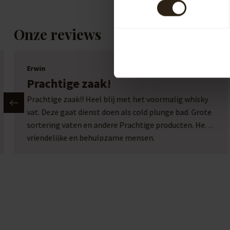
Onze reviews
Erwin
Prachtige zaak!
Prachtige zaak!! Heel blij met het voormalig whisky
vat. Deze gaat dienst doen als cold plunge bad. Grote
sortering vaten en andere Prachtige producten. Heel
vriendelijke en behulpzame mensen.