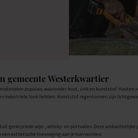
in gemeente Westerkwartier
aterialen populair, waaronder hout, zink en kunststof. Houten r
 en industriële look hebben. Kunststof regentonnen zijn lichtgewi
d uit gerecyclede wijn-, whisky- en portvaten. Deze ambachtelij
ok een esthetische toevoeging aan je tuin vormen.