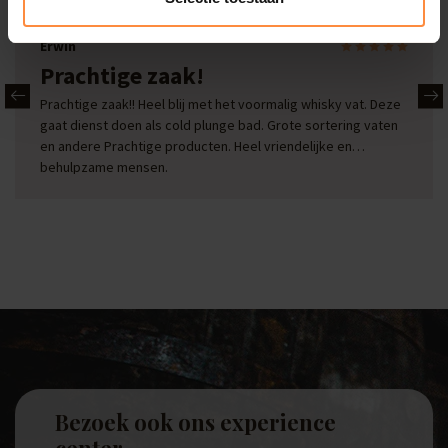
Erwin
Prachtige zaak!
Prachtige zaak!! Heel blij met het voormalig whisky vat. Deze
gaat dienst doen als cold plunge bad. Grote sortering vaten
en andere Prachtige producten. Heel vriendelijke en
behulpzame mensen.
Bezoek ook ons experience
center