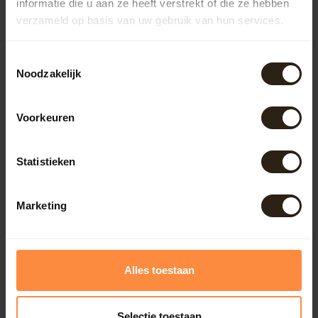
informatie die u aan ze heeft verstrekt of die ze hebben
Outdoor
verzameld op basis van uw gebruik van hun services.
Meubels
Toestemmingsselectie
Noodzakelijk
Lampen
Voorkeuren
BarrelCave® & BarrelGifts
Statistieken
Barrel-Rent
Marketing
Deals
Alles toestaan
Onze reviews
Bekijk alle reviews
Selectie toestaan