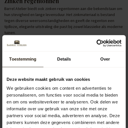
Zinken regentonnen
Barrel Atelier biedt ook zinken regentonnen aan die bekendstaan om
hun stevigheid en lange levensduur. Het zinkmateriaal is bestand
tegen diverse weersomstandigheden en geeft de regenton een
tijdloze, elegante uitstraling die past bij zowel klassieke als moderne
tuinen.
Regentonnen met pomp of kraan
Voor extra gebruiksgemak zijn er regentonnen uitgerust met een
pomp of kraan. Hiermee kun je eenvoudig een gieter vullen of de tuin
Toestemming
Details
Over
besproeien. Dit maakt het bewateren van planten en bloemen in Wijk
bij Duurstede efficiënter en milieuvriendelijker.
Deze website maakt gebruik van cookies
Populaire categorieën
We gebruiken cookies om content en advertenties te
personaliseren, om functies voor social media te bieden
Regentonnen
en om ons websiteverkeer te analyseren. Ook delen we
informatie over uw gebruik van onze site met onze
Kuipen
partners voor social media, adverteren en analyse. Deze
partners kunnen deze gegevens combineren met andere