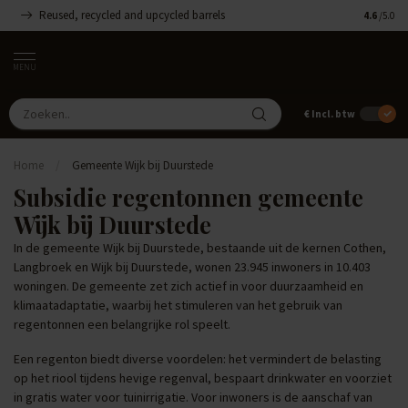
Reused, recycled and upcycled barrels
Handgemaa
4.6
/5.0
MENU
€
Incl. btw
Home
/
Gemeente Wijk bij Duurstede
Subsidie regentonnen gemeente
Wijk bij Duurstede
In de gemeente Wijk bij Duurstede, bestaande uit de kernen Cothen,
Langbroek en Wijk bij Duurstede, wonen 23.945 inwoners in 10.403
woningen. De gemeente zet zich actief in voor duurzaamheid en
klimaatadaptatie, waarbij het stimuleren van het gebruik van
regentonnen een belangrijke rol speelt.
Een regenton biedt diverse voordelen: het vermindert de belasting
op het riool tijdens hevige regenval, bespaart drinkwater en voorziet
in gratis water voor tuinirrigatie. Voor inwoners is de aanschaf van