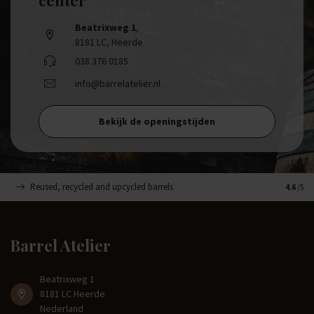
Beatrixweg 1
,
8181 LC, Heerde
038 376 0185
info@barrelatelier.nl
Bekijk de openingstijden
Reused, recycled and upcycled barrels
Handge
4.6
/5
Barrel Atelier
Beatrixweg 1
8181 LC Heerde
Nederland