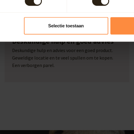
Selectie toestaan
Marcel Beckers
Deskundige hulp en goed advies
Deskundige hulp en advies voor een goed product.
Geweldige locatie en te veel spullen om te kopen.
Een verborgen parel.