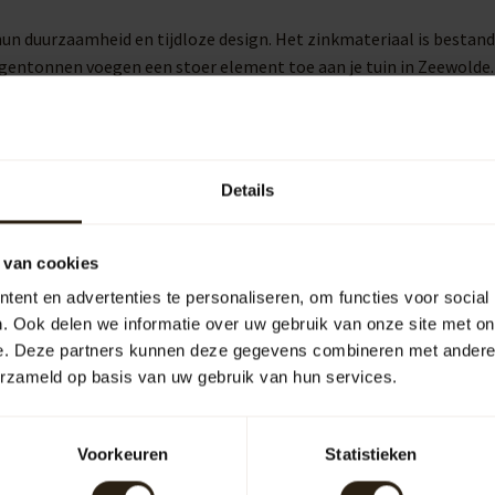
hun duurzaamheid en tijdloze design. Het zinkmateriaal is besta
egentonnen voegen een stoer element toe aan je tuin in Zeewolde.
en pomp of kraan. Hiermee kun je eenvoudig een gieter vullen of 
 een duurzamer Zeewolde.
Details
 van cookies
uipen
Outdoor
ent en advertenties te personaliseren, om functies voor social
. Ook delen we informatie over uw gebruik van onze site met on
e. Deze partners kunnen deze gegevens combineren met andere i
erzameld op basis van uw gebruik van hun services.
arrelCave® &
Barrel-Rent
arrelGifts
Voorkeuren
Statistieken