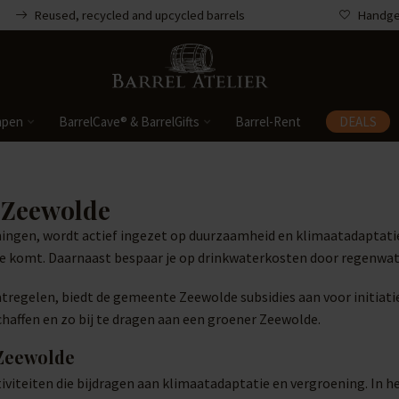
Reused, recycled and upcycled barrels
Handgem
mpen
BarrelCave® & BarrelGifts
Barrel-Rent
DEALS
 Zeewolde
ingen, wordt actief ingezet op duurzaamheid en klimaatadaptati
e komt. Daarnaast bespaar je op drinkwaterkosten door regenwater
egelen, biedt de gemeente Zeewolde subsidies aan voor initiatie
haffen en zo bij te dragen aan een groener Zeewolde.
 Zeewolde
viteiten die bijdragen aan klimaatadaptatie en vergroening. In h