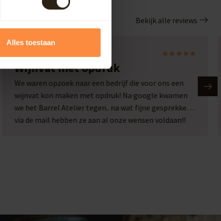
Bekijk alle reviews
Alles toestaan
Laura
Wijnvat met opdruk
We waren opzoek naar een bedrijf die voor ons een
wijnvat kon maken met opdruk! Na google kwamen
we het Barrel Atelier tegen.. na wat fijne gesprekken
via de mail hebben ze aan al onze wensen voldaan!!
Wat een plaatje en wat een service!! Een top bedrijf
met passie voor hun werk!