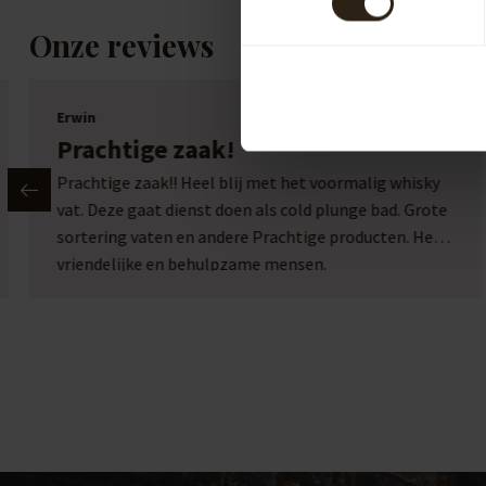
Onze reviews
Erwin
Prachtige zaak!
Prachtige zaak!! Heel blij met het voormalig whisky
vat. Deze gaat dienst doen als cold plunge bad. Grote
sortering vaten en andere Prachtige producten. Heel
vriendelijke en behulpzame mensen.