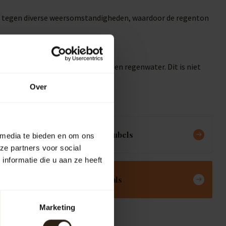
nd tegen diverse weersomstandigheden, waardoor de regenton
je tuin besproeien met opgevangen regenwater. Dit is niet
Over
Meubels
 media te bieden en om ons
ze partners voor social
nformatie die u aan ze heeft
Deals
Marketing