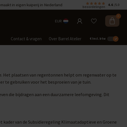
aakt in eigen kuiperij in Nederland
4.6
/5.0
beoordelingen
0
EUR
Contact & vragen
Over Barrel Atelier
€
Incl. btw
e. Het plaatsen van regentonnen helpt om regenwater op te
 te gebruiken voor het besproeien van je tuin.
ven die bijdragen aan een duurzamere leefomgeving. Dit
et kader van de Subsidieregeling Klimaatadaptieve en Groene