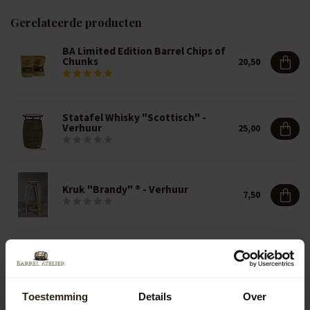
Gerelateerde producten
BA Limited Edition Barrel Chips of
Chunks
20,50
Statafel Whisky "Scottisch" -
Verhuur
25,00
Kruk "Brandy" ® - Verhuur
7,50
Whiskyvat "Speyside" - Verhuur
15,00
Toestemming
Details
Over