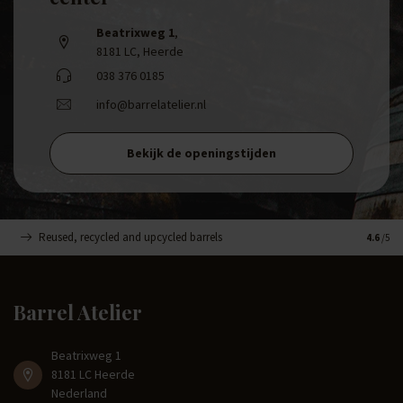
Beatrixweg 1
,
8181 LC, Heerde
038 376 0185
info@barrelatelier.nl
Bekijk de openingstijden
Reused, recycled and upcycled barrels
Handge
4.6
/5
Barrel Atelier
Beatrixweg 1
8181 LC Heerde
Nederland