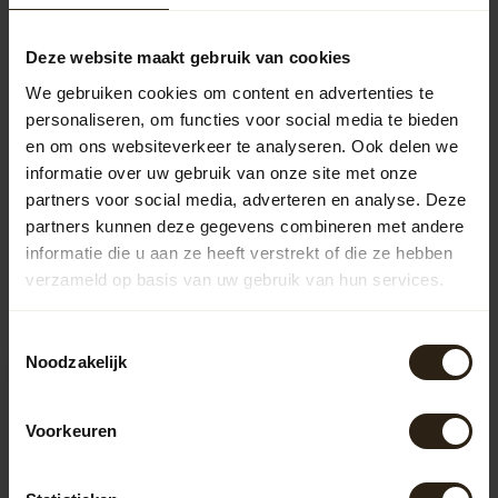
Wijnvat kuip 1/2 "Brandy" -
Verhuur
10,00
Deze website maakt gebruik van cookies
We gebruiken cookies om content en advertenties te
personaliseren, om functies voor social media te bieden
Vragen over dit product?
en om ons websiteverkeer te analyseren. Ook delen we
Neem gerust contact op met onze klantenservice op
informatie over uw gebruik van onze site met onze
info@barrelatelier.nl
of
038 - 3760185
. We helpen je graag!
partners voor social media, adverteren en analyse. Deze
partners kunnen deze gegevens combineren met andere
informatie die u aan ze heeft verstrekt of die ze hebben
Recent bekeken
verzameld op basis van uw gebruik van hun services.
Toestemmingsselectie
UNIEKE ERVARING
Noodzakelijk
Voorkeuren