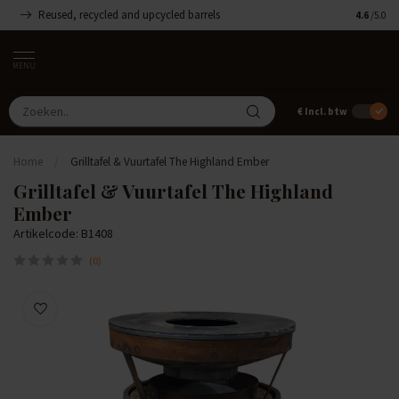
Reused, recycled and upcycled barrels
Handgemaa
4.6
/5.0
MENU
€
Incl. btw
Home
/
Grilltafel & Vuurtafel The Highland Ember
Grilltafel & Vuurtafel The Highland
Ember
Artikelcode: B1408
(0)