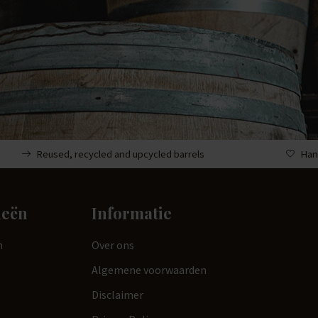
Reused, recycled and upcycled barrels
Han
ieën
Informatie
n
Over ons
Algemene voorwaarden
Disclaimer