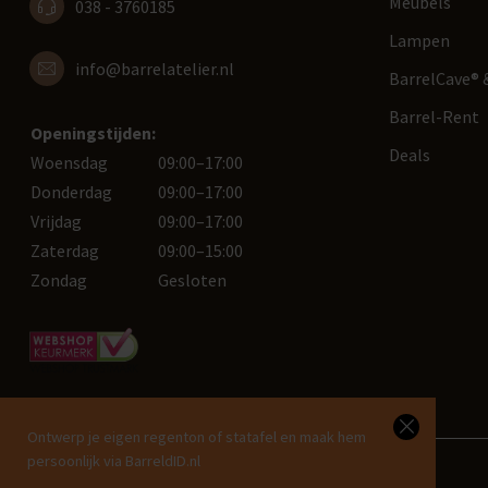
Meubels
038 - 3760185
Lampen
info@barrelatelier.nl
BarrelCave® &
Barrel-Rent
Openingstijden:
Deals
Woensdag
09:00–17:00
Donderdag
09:00–17:00
Vrijdag
09:00–17:00
Zaterdag
09:00–15:00
Zondag
Gesloten
Ontwerp je eigen regenton of statafel en maak hem
persoonlijk via BarreldID.nl