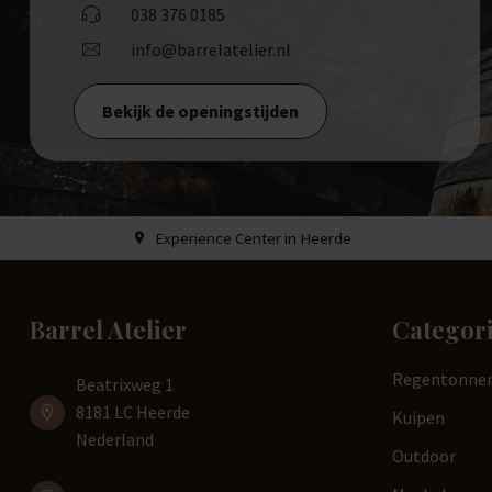
038 376 0185
info@barrelatelier.nl
Bekijk de openingstijden
Experience Center in Heerde
Barrel Atelier
Categor
Regentonne
Beatrixweg 1
8181 LC Heerde
Kuipen
Nederland
Outdoor