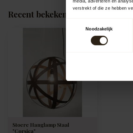
media, adverteren en analys
verstrekt of die ze hebben v
Recent bekeken
Toestemmingsselectie
Noodzakelijk
Stoere Hanglamp Staal
"Corsica"