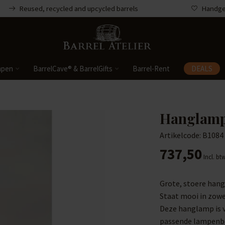
Reused, recycled and upcycled barrels
Handgem
mpen
BarrelCave® & BarrelGifts
Barrel-Rent
DEALS
Hanglamp 
Artikelcode: B1084
737,50
Incl. bt
Grote, stoere han
Staat mooi in zowel
Deze hanglamp is v
passende lampenb