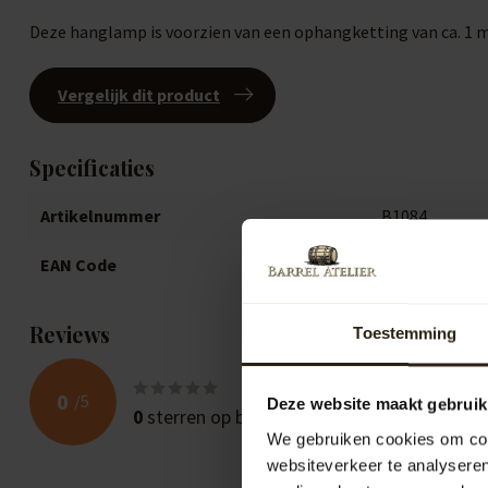
Deze hanglamp is voorzien van een ophangketting van ca. 1 
Vergelijk dit product
Specificaties
Artikelnummer
B1084
EAN Code
871692821084
Reviews
Toestemming
0
/
5
Deze website maakt gebruik
0
sterren op basis van
0
beoordelingen
We gebruiken cookies om cont
websiteverkeer te analyseren