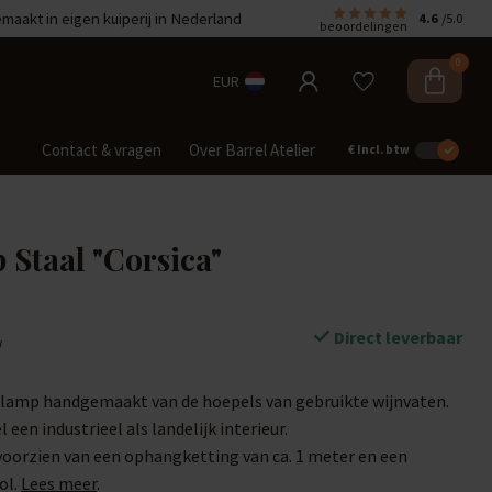
aakt in eigen kuiperij in Nederland
4.6
/5.0
beoordelingen
0
EUR
Contact & vragen
Over Barrel Atelier
€
Incl. btw
Staal "Corsica"
Direct leverbaar
w
glamp handgemaakt van de hoepels van gebruikte wijnvaten.
 een industrieel als landelijk interieur.
oorzien van een ophangketting van ca. 1 meter en een
ol.
Lees meer
.