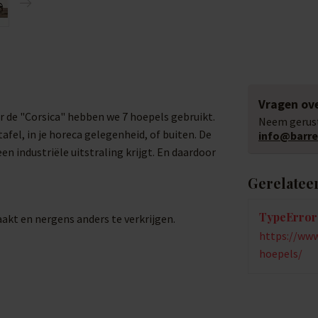
Vragen ove
r de "Corsica" hebben we 7 hoepels gebruikt.
Neem gerust
afel, in je horeca gelegenheid, of buiten. De
info@barrel
n industriële uitstraling krijgt. En daardoor
Gerelatee
TypeError:
kt en nergens anders te verkrijgen.
https://www.
hoepels/