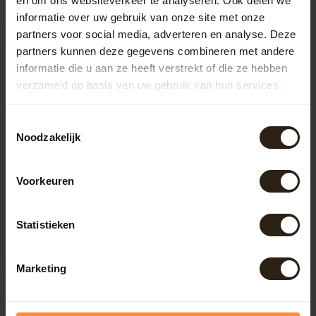
en om ons websiteverkeer te analyseren. Ook delen we
informatie over uw gebruik van onze site met onze
PERSONALISEREN MOGELIJK
partners voor social media, adverteren en analyse. Deze
partners kunnen deze gegevens combineren met andere
informatie die u aan ze heeft verstrekt of die ze hebben
verzameld op basis van uw gebruik van hun services.
Toestemmingsselectie
Noodzakelijk
Decoratie vat 12,5 L
Decoratie De orginele
Voorkeuren
Harington
Uniek houten haringvat 12,5
Statistieken
liter gemaakt in de enige
machinale kuiperij van Ned...
Artikelcode:
10
Marketing
99,00