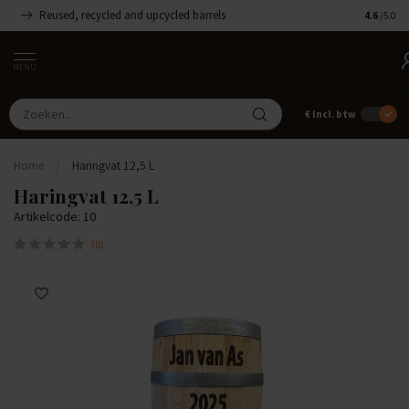
Reused, recycled and upcycled barrels
Handgemaa
4.6
/5.0
MENU
€
Incl. btw
Home
/
Haringvat 12,5 L
Haringvat 12,5 L
Artikelcode: 10
(0)