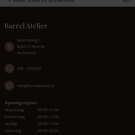
Reused, recycled and upcycled barrels
Handge
4.6
/5
Barrel Atelier
Beatrixweg 1
8181 LC Heerde
Nederland
038 - 3760185
info@barrelatelier.nl
Openingstijden:
Woensdag
09:00–17:00
Donderdag
09:00–17:00
Vrijdag
09:00–17:00
Zaterdag
09:00–15:00