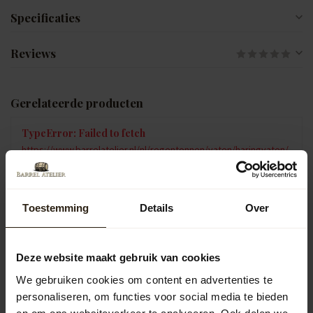
Specificaties
Reviews
Gerelateerde producten
TypeError: Failed to fetch
https://www.barrelatelier.nl/nl/regentonnen/vaten/haringvaten/
Vragen over dit product?
Toestemming
Details
Over
Neem gerust contact op met onze klantenservice op
info@barrelatelier.nl
of
038 - 3760185
. We helpen je graag!
Deze website maakt gebruik van cookies
We gebruiken cookies om content en advertenties te
Recent bekeken
personaliseren, om functies voor social media te bieden