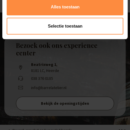
Alles toestaan
Selectie toestaan
Bezoek ook ons experience
center
Beatrixweg 1
,
8181 LC, Heerde
038 376 0185
info@barrelatelier.nl
Bekijk de openingstijden