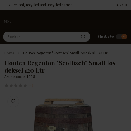
Reused, recycled and upcycled barrels
Handgemaa
4.6
/5.0
MENU
€
Incl. btw
Home
/
Houten Regenton "Scottisch" Small los deksel 120 Ltr
Houten Regenton "Scottisch" Small los
deksel 120 Ltr
Artikelcode: 1336
(0)