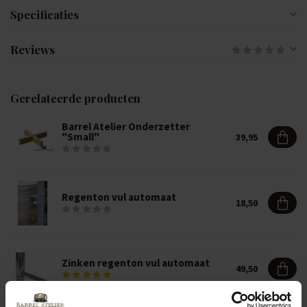
Specificaties
Reviews
Gerelateerde producten
Barrel Atelier Onderzetter
"Small"
39,95
Regenton vul automaat
18,50
Zinken regenton vul automaat
49,50