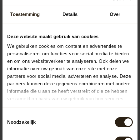
Whiskyvat kuip "Scottisch"
68,00
Toestemming
Details
Over
Deze website maakt gebruik van cookies
Statafel Whisky "Lowland"
426,00
We gebruiken cookies om content en advertenties te
personaliseren, om functies voor social media te bieden
en om ons websiteverkeer te analyseren. Ook delen we
informatie over uw gebruik van onze site met onze
Vragen over dit product?
partners voor social media, adverteren en analyse. Deze
Neem gerust contact op met onze klantenservice op
partners kunnen deze gegevens combineren met andere
info@barrelatelier.nl
of
038 - 3760185
. We helpen je graag!
informatie die u aan ze heeft verstrekt of die ze hebben
verzameld op basis van uw gebruik van hun services.
Recent bekeken
Toestemmingsselectie
Noodzakelijk