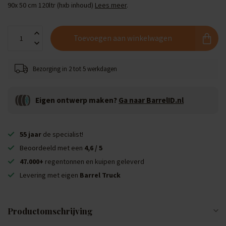
90x 50 cm 120ltr (hxb inhoud)
Lees meer
.
Toevoegen aan winkelwagen
Bezorging in 2 tot 5 werkdagen
Eigen ontwerp maken?
Ga naar BarrelID.nl
55 jaar
de specialist!
Beoordeeld met een
4,6 / 5
47.000+
regentonnen en kuipen geleverd
Levering met eigen
Barrel Truck
Productomschrijving