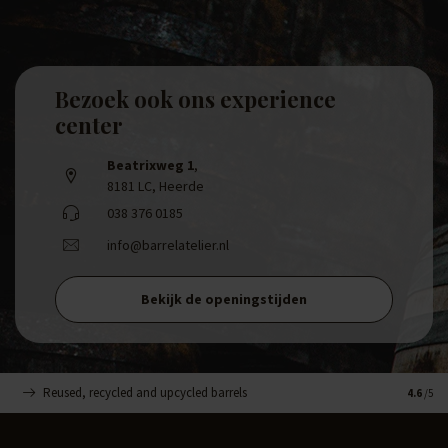
Bezoek ook ons experience
center
Beatrixweg 1
,
8181 LC, Heerde
038 376 0185
info@barrelatelier.nl
Bekijk de openingstijden
Reused, recycled and upcycled barrels
Handge
4.6
/5