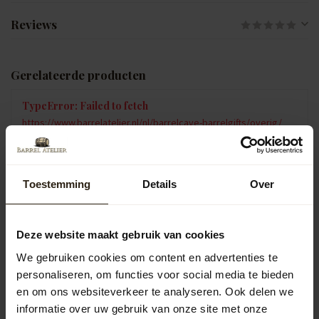
Reviews
Gerelateerde producten
TypeError: Failed to fetch
https://www.barrelatelier.nl/nl/barrelcave-barrelgifts/overig/
Vragen over dit product?
Toestemming
Details
Over
Neem gerust contact op met onze klantenservice op
info@barrelatelier.nl
of
038 - 3760185
. We helpen je graag!
Deze website maakt gebruik van cookies
We gebruiken cookies om content en advertenties te
Recent bekeken
personaliseren, om functies voor social media te bieden
en om ons websiteverkeer te analyseren. Ook delen we
informatie over uw gebruik van onze site met onze