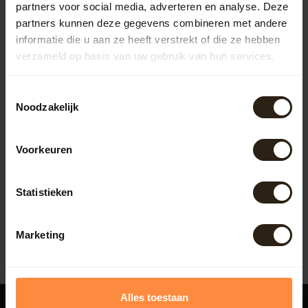
partners voor social media, adverteren en analyse. Deze
partners kunnen deze gegevens combineren met andere
informatie die u aan ze heeft verstrekt of die ze hebben
verzameld op basis van uw gebruik van hun services.
Toestemmingsselectie
Noodzakelijk
Kruk "Brandy" ®
Voorkeuren
Degelijke eiken houten kruk. Al
onze krukken zijn gemaakt van
gebruikte wijnvate...
Artikelcode:
B1210
Statistieken
225,50
Marketing
Alles toestaan