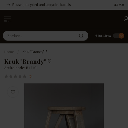
Reused, recycled and upcycled barrels
Handgemaa
4.6
/5.0
MENU
€
Incl. btw
Home
/
Kruk "Brandy" ®
Kruk "Brandy" ®
Artikelcode: B1210
(0)