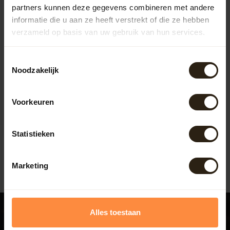
partners kunnen deze gegevens combineren met andere
informatie die u aan ze heeft verstrekt of die ze hebben
verzameld op basis van uw gebruik van hun services.
Toestemmingsselectie
Noodzakelijk
Luxe ronde badkuip
middel
Handgemaakte luxe ronde
Voorkeuren
badkuip. Gemaakt van
duurzaam en zeer sterk
Artikelcode:
274
robinia (acc...
Statistieken
1.595,00
Marketing
Alles toestaan