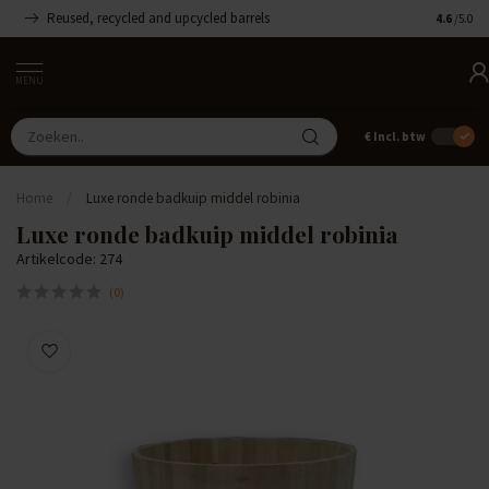
Reused, recycled and upcycled barrels
Handgemaa
4.6
/5.0
MENU
€
Incl. btw
Home
/
Luxe ronde badkuip middel robinia
Luxe ronde badkuip middel robinia
Artikelcode: 274
(0)