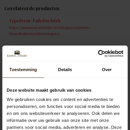
Gerelateerde producten
TypeError: Failed to fetch
https://www.barrelatelier.nl/nl/kuipen/planten-
bloembakken/robinia-kuipen/
Vragen over dit product?
Neem gerust contact op met onze klantenservice op
info@barrelatelier.nl
of
038 - 3760185
. We helpen je graag!
Toestemming
Details
Over
Deze website maakt gebruik van cookies
Recent bekeken
We gebruiken cookies om content en advertenties te
personaliseren, om functies voor social media te bieden
en om ons websiteverkeer te analyseren. Ook delen we
informatie over uw gebruik van onze site met onze
partners voor social media, adverteren en analyse. Deze