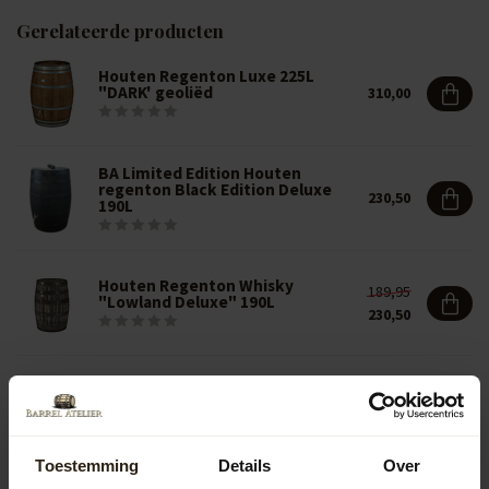
Gerelateerde producten
Houten Regenton Luxe 225L
"DARK' geoliëd
310,00
BA Limited Edition Houten
regenton Black Edition Deluxe
230,50
190L
Houten Regenton Whisky
189,95
"Lowland Deluxe" 190L
230,50
Houten Regenton Whisky
"Lowland Deluxe" los deksel 190L
245,00
Toestemming
Details
Over