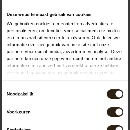
159,00
Wijnvat "Brandy"
139,00
Deze website maakt gebruik van cookies
We gebruiken cookies om content en advertenties te
personaliseren, om functies voor social media te bieden
Vragen over dit product?
en om ons websiteverkeer te analyseren. Ook delen we
Neem gerust contact op met onze klantenservice op
informatie over uw gebruik van onze site met onze
info@barrelatelier.nl
of
038 - 3760185
. We helpen je graag!
partners voor social media, adverteren en analyse. Deze
partners kunnen deze gegevens combineren met andere
informatie die u aan ze heeft verstrekt of die ze hebben
Recent bekeken
verzameld op basis van uw gebruik van hun services.
Toestemmingsselectie
Noodzakelijk
Voorkeuren
Statistieken