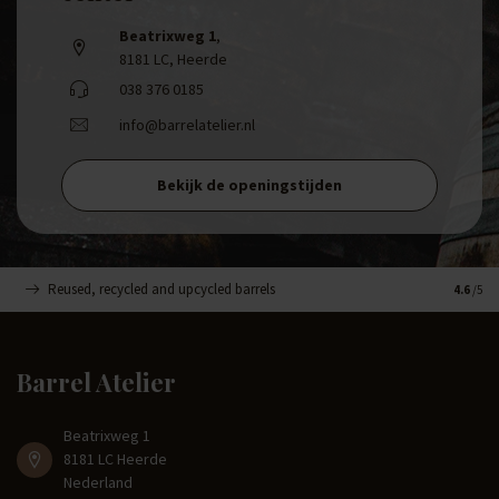
Beatrixweg 1
,
8181 LC, Heerde
038 376 0185
info@barrelatelier.nl
Bekijk de openingstijden
Reused, recycled and upcycled barrels
Handge
4.6
/5
Barrel Atelier
Beatrixweg 1
8181 LC Heerde
Nederland