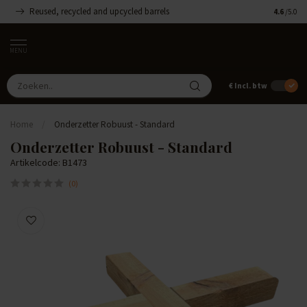
Reused, recycled and upcycled barrels
Handgemaa
4.6
/5.0
MENU
€
Incl. btw
Home
/
Onderzetter Robuust - Standard
Onderzetter Robuust - Standard
Artikelcode: B1473
(0)