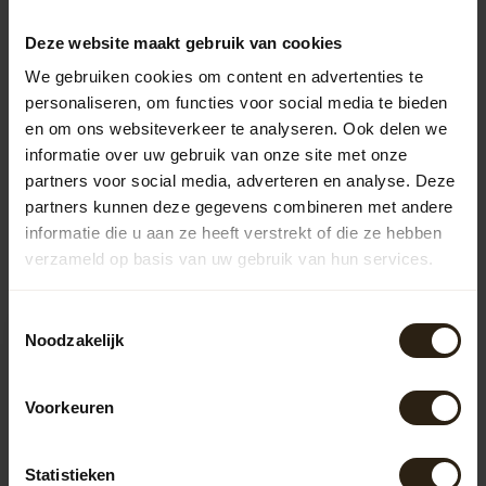
641,50
Deze website maakt gebruik van cookies
We gebruiken cookies om content en advertenties te
personaliseren, om functies voor social media te bieden
Vragen over dit product?
en om ons websiteverkeer te analyseren. Ook delen we
Neem gerust contact op met onze klantenservice op
informatie over uw gebruik van onze site met onze
info@barrelatelier.nl
of
038 - 3760185
. We helpen je graag!
partners voor social media, adverteren en analyse. Deze
partners kunnen deze gegevens combineren met andere
informatie die u aan ze heeft verstrekt of die ze hebben
Recent bekeken
verzameld op basis van uw gebruik van hun services.
Toestemmingsselectie
Noodzakelijk
Voorkeuren
Statistieken