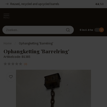
Reused, recycled and upcycled barrels
Handgemaa
4.6
/5.0
MENU
€
Incl. btw
Home
/
Ophangketting 'Barrelring'
Ophangketting 'Barrelring'
Artikelcode: B1385
(0)