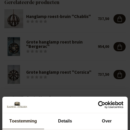
Gerelateerde producten
Hanglamp roest-bruin "Chablis"
737,50
Grote hanglamp roest bruin
"Bergerac"
954,00
Grote hanglamp roest "Corsica"
737,50
Grote Hanglamp roest
"Champagne"
772,00
Toestemming
Details
Over
Hanglamp roest bruin "Savoie"