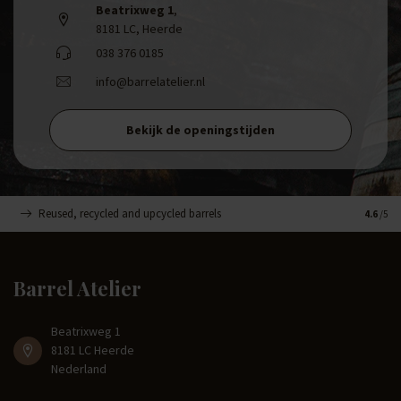
Beatrixweg 1
,
8181 LC, Heerde
038 376 0185
info@barrelatelier.nl
Bekijk de openingstijden
Reused, recycled and upcycled barrels
Handge
4.6
/5
Barrel Atelier
Beatrixweg 1
8181 LC Heerde
Nederland