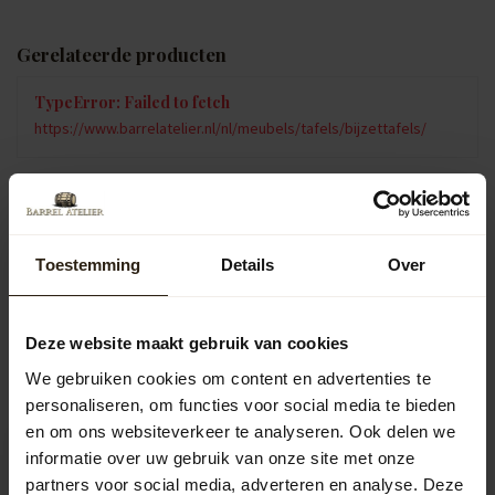
Gerelateerde producten
TypeError: Failed to fetch
https://www.barrelatelier.nl/nl/meubels/tafels/bijzettafels/
Vragen over dit product?
Neem gerust contact op met onze klantenservice op
info@barrelatelier.nl
of
038 - 3760185
. We helpen je graag!
Toestemming
Details
Over
Deze website maakt gebruik van cookies
Recent bekeken
We gebruiken cookies om content en advertenties te
personaliseren, om functies voor social media te bieden
en om ons websiteverkeer te analyseren. Ook delen we
informatie over uw gebruik van onze site met onze
partners voor social media, adverteren en analyse. Deze