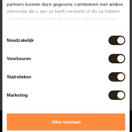
partners kunnen deze gegevens combineren met andere
informatie die u aan ze heeft verstrekt of die ze hebben
verzameld op basis van uw gebruik van hun services.
Toestemmingsselectie
Noodzakelijk
Barrel Atelier Whisky
'Charred' Set ®
Deze unieke set is gemaakt
Voorkeuren
van de duigen van een
gebruikt Whiskyvat. De duigen
Artikelcode:
B1292
z...
Statistieken
566,50
Marketing
Alles toestaan