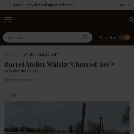
Reused, recycled and upcycled barrels
Handgemaa
4.6
/5.0
MENU
€
Incl. btw
Home
/
Whisky 'Charred' Set ®
Barrel Atelier Whisky 'Charred' Set ®
Artikelcode: B1292
(0)