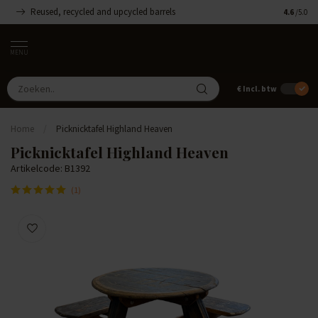
Reused, recycled and upcycled barrels
Handgemaa
4.6
/5.0
MENU
€
Incl. btw
Home
/
Picknicktafel Highland Heaven
Picknicktafel Highland Heaven
Artikelcode: B1392
(1)