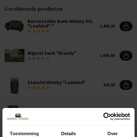
Gerelateerde producten
Barrel Atelier Bank Whisky XXL
"Lowland" ®
1.495,00
Wijnvat bank "Brandy"
1.695,00
Statafel Whisky "Lowland"
426,00
Barrel ID Regenton ‘Black
Premium'225 ltr
392,50
Toestemming
Details
Over