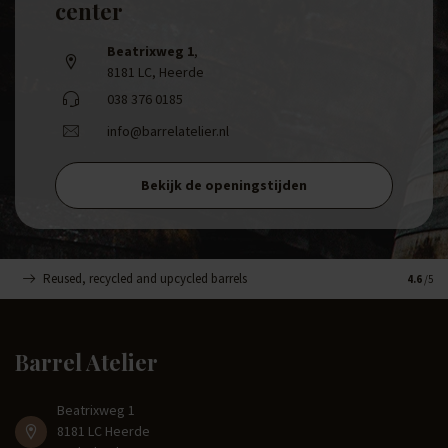
center
Beatrixweg 1
,
8181 LC, Heerde
038 376 0185
info@barrelatelier.nl
Bekijk de openingstijden
Reused, recycled and upcycled barrels
Handge
4.6
/5
Barrel Atelier
Beatrixweg 1
8181 LC Heerde