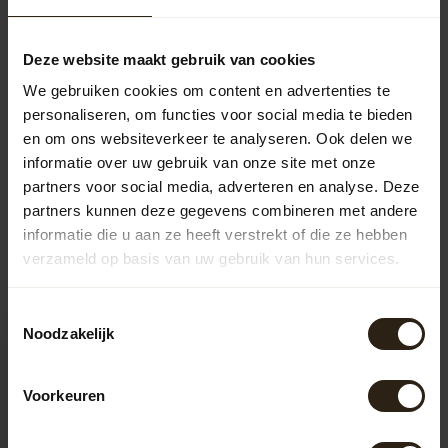
Samen aan de Club Statafel!
669,50
Deze website maakt gebruik van cookies
We gebruiken cookies om content en advertenties te
personaliseren, om functies voor social media te bieden
Vragen over dit product?
en om ons websiteverkeer te analyseren. Ook delen we
Neem gerust contact op met onze klantenservice op
informatie over uw gebruik van onze site met onze
info@barrelatelier.nl
of
038 - 3760185
. We helpen je graag!
partners voor social media, adverteren en analyse. Deze
partners kunnen deze gegevens combineren met andere
informatie die u aan ze heeft verstrekt of die ze hebben
Recent bekeken
verzameld op basis van uw gebruik van hun services.
Toestemmingsselectie
Noodzakelijk
Voorkeuren