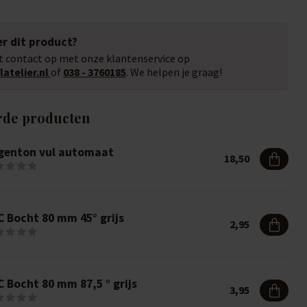
r dit product?
 contact op met onze klantenservice op
atelier.nl
of
038 - 3760185
. We helpen je graag!
rde producten
genton vul automaat
18,50
C Bocht 80 mm 45° grijs
2,95
 Bocht 80 mm 87,5 ° grijs
3,95