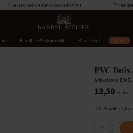
Reused, recycled and upcycled barrels
Handgem
mpen
BarrelCave® & BarrelGifts
Barrel-Rent
DEALS
PVC Buis 
Artikelcode: B0071
13,50
Incl. btw
PVC Buis 80 x 1,5m