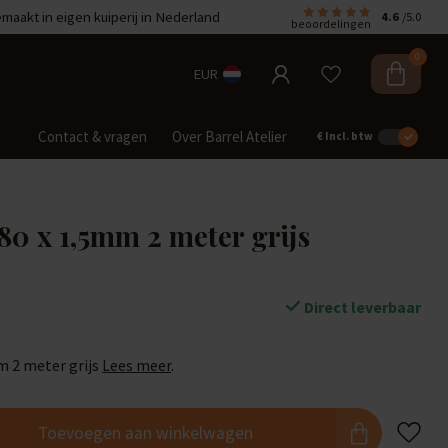
aakt in eigen kuiperij in Nederland
4.6
/5.0
beoordelingen
0
EUR
Contact & vragen
Over Barrel Atelier
€
Incl. btw
80 x 1,5mm 2 meter grijs
Direct leverbaar
m 2 meter grijs
Lees meer
.
Toevoegen aan winkelwagen