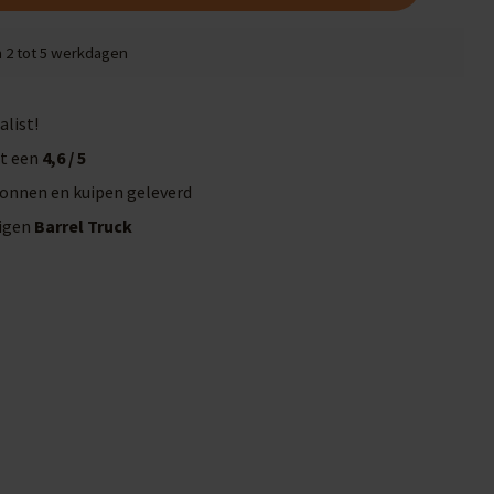
n 2 tot 5 werkdagen
alist!
t een
4,6 / 5
onnen en kuipen geleverd
eigen
Barrel Truck