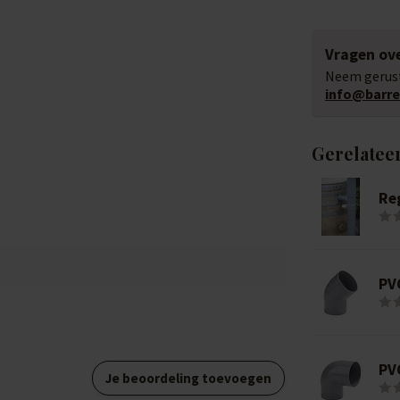
Vragen ove
Neem gerust
info@barrel
Gerelatee
Re
PV
PVC
Je beoordeling toevoegen