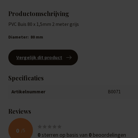
Productomschrijving
PVC Buis 80 x 1,5mm 2 meter grijs
Diameter:
80 mm
Vergelijk dit product
Specificaties
Artikelnummer
B0071
Reviews
0
/
5
0
sterren op basis van
0
beoordelingen