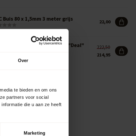
 Buis 80 x 1,5mm 3 meter grijs
22,00
rrel Atelier Houten regenton "Deal"
222,50
8L
214,95
Over
 media te bieden en om ons
ze partners voor social
nformatie die u aan ze heeft
Marketing