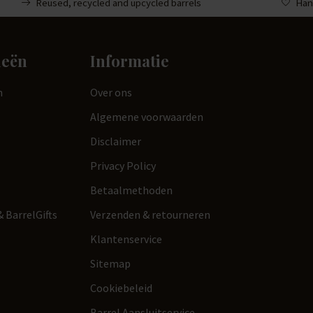
Reused, recycled and upcycled barrels
Han
ieën
Informatie
n
Over ons
Algemene voorwaarden
Disclaimer
Privacy Policy
Betaalmethoden
 BarrelGifts
Verzenden & retourneren
Klantenservice
Sitemap
Cookiebeleid
Barrel Aansluitservice