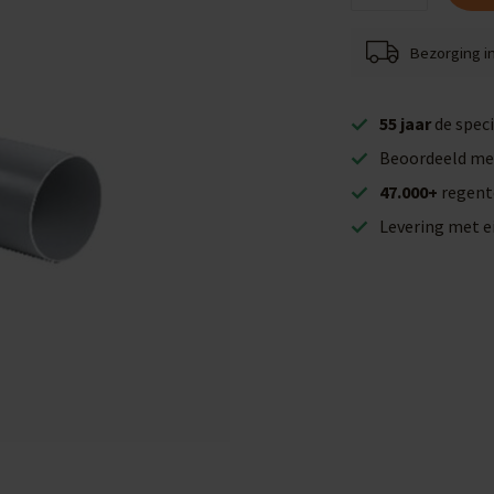
Bezorging i
55 jaar
de speci
Beoordeeld me
47.000+
regent
Levering met 