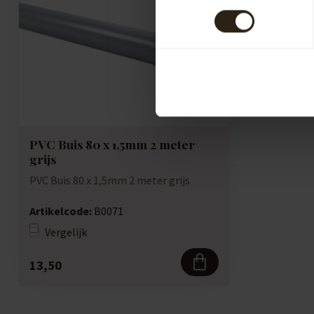
PVC Buis 80 x 1,5mm 2 meter
grijs
PVC Buis 80 x 1,5mm 2 meter grijs
Artikelcode:
B0071
Vergelijk
13,50