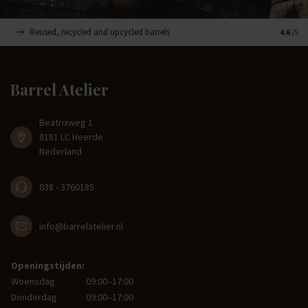
Reused, recycled and upcycled barrels
Handge
4.6
/5
Barrel Atelier
Beatrixweg 1
8181 LC Heerde
Nederland
038 - 3760185
info@barrelatelier.nl
Openingstijden:
Woensdag
09:00–17:00
Donderdag
09:00–17:00