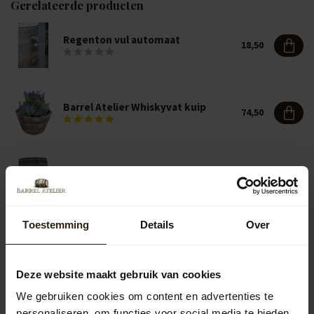
Gerelateerde producten
Regenton vul automaat
18,50
Barrel Atelier Whiskyvat kuip
74,50
Houten Regenton "Whisky" 500L
334,50
Toestemming
Details
Over
Vragen over dit product?
Neem gerust contact op met onze klantenservice op
Deze website maakt gebruik van cookies
info@barrelatelier.nl
of
038 - 3760185
. We helpen je graag!
We gebruiken cookies om content en advertenties te
personaliseren, om functies voor social media te bieden