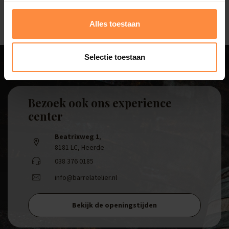
Alles toestaan
Selectie toestaan
Bezoek ook ons experience
center
Beatrixweg 1
,
8181 LC, Heerde
038 376 0185
info@barrelatelier.nl
Bekijk de openingstijden