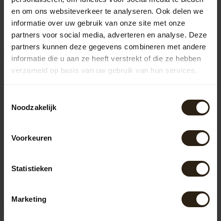
en om ons websiteverkeer te analyseren. Ook delen we
Recent bekeken
informatie over uw gebruik van onze site met onze
partners voor social media, adverteren en analyse. Deze
partners kunnen deze gegevens combineren met andere
informatie die u aan ze heeft verstrekt of die ze hebben
verzameld op basis van uw gebruik van hun services.
Toestemmingsselectie
Noodzakelijk
Voorkeuren
Kunststof Regenton
black 220 L
Statistieken
Voor een scherpe prijs krijgt u
een gebruikte, maar nette
ton, geschikt voor div...
Artikelcode:
M1606
Marketing
21,95