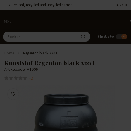
Reused, recycled and upcycled barrels
Handgemaa
4.6
/5.0
MENU
€
Incl. btw
Home
/
Regenton black 220 L
Kunststof Regenton black 220 L
Artikelcode: M1606
(0)