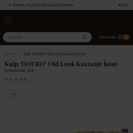
Reused, recycled and upcycled barrels
Handgemaa
4.6
/5.0
MENU
€
Incl. btw
Home
/
Kuip 'DOURO' Old Look Kastanje hout
Kuip 'DOURO' Old Look Kastanje hout
Artikelcode: 184
(0)