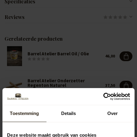
Specificaties
Reviews
Gerelateerde producten
Barrel Atelier Barrel Oil / Olie
46,00
Barrel Atelier Onderzetter
Regenton Naturel
37,50
Barrel Atelier Onderzetter
Toestemming
Details
Over
Regenton Bruin
43,50
Deze website maakt gebruik van cookies