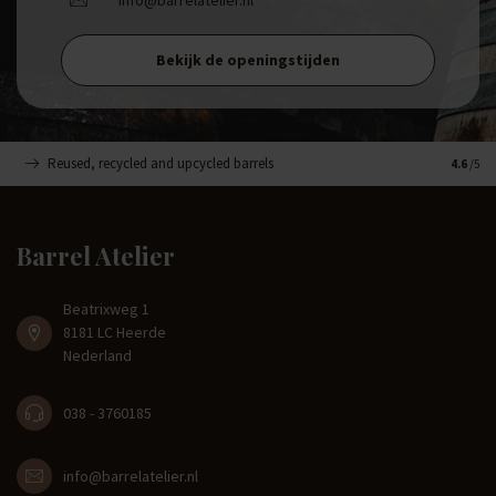
Bekijk de openingstijden
Reused, recycled and upcycled barrels
Handge
4.6
/5
Barrel Atelier
Beatrixweg 1
8181 LC Heerde
Nederland
038 - 3760185
info@barrelatelier.nl