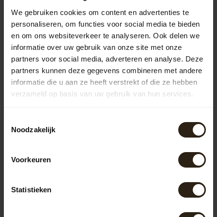
We gebruiken cookies om content en advertenties te
Vragen over dit product?
personaliseren, om functies voor social media te bieden
Neem gerust contact op met onze klantenservice op
info@barrelatelier.nl
of
038 - 3760185
. We helpen je graag!
en om ons websiteverkeer te analyseren. Ook delen we
informatie over uw gebruik van onze site met onze
partners voor social media, adverteren en analyse. Deze
partners kunnen deze gegevens combineren met andere
Recent bekeken
informatie die u aan ze heeft verstrekt of die ze hebben
verzameld op basis van uw gebruik van hun services.
Toestemmingsselectie
Noodzakelijk
Voorkeuren
Statistieken
Kuip 'DOURO' Old Look