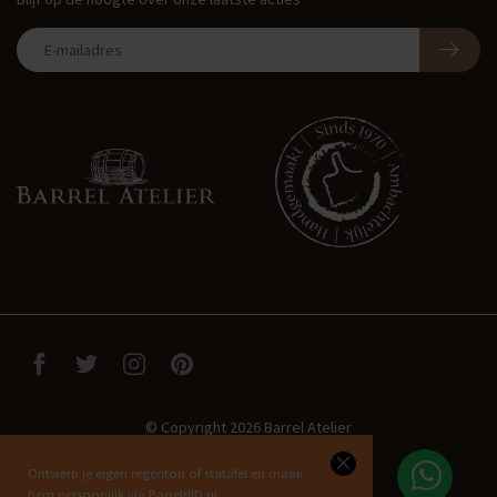
© Copyright 2026 Barrel Atelier
Ontwerp je eigen regenton of statafel en maak
hem persoonlijk via BarreldID.nl