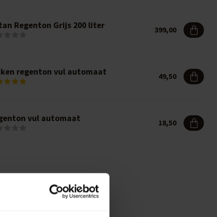
an Regenton Grijs 200 liter
399,00
nken regenton vul automaat
49,50
genton vul automaat
18,50