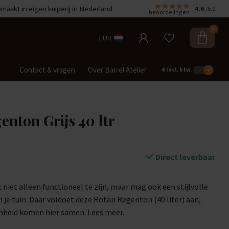
aakt in eigen kuiperij in Nederland
4.6
/5.0
beoordelingen
0
EUR
Contact & vragen
Over Barrel Atelier
€
Incl. btw
enton Grijs 40 ltr
Direct leverbaar
niet alleen functioneel te zijn, maar mag ook een stijlvolle
 je tuin. Daar voldoet deze Rotan Regenton (40 liter) aan,
mheid komen hier samen.
Lees meer
.