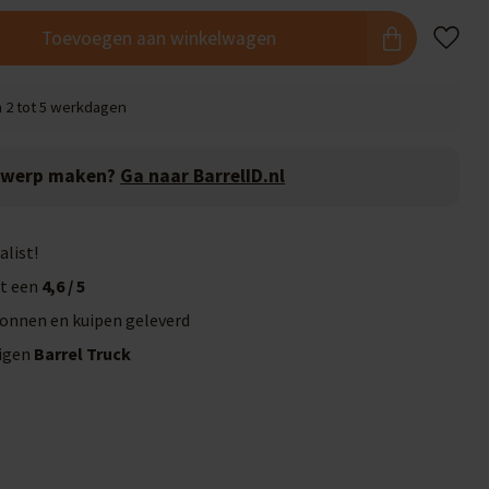
Toevoegen aan winkelwagen
n 2 tot 5 werkdagen
twerp maken?
Ga naar BarrelID.nl
alist!
t een
4,6 / 5
onnen en kuipen geleverd
eigen
Barrel Truck