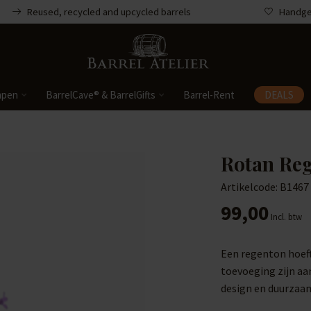
Reused, recycled and upcycled barrels
Handgem
mpen
BarrelCave® & BarrelGifts
Barrel-Rent
DEALS
Rotan Reg
Artikelcode: B1467
99,00
Incl. btw
Een regenton hoeft 
toevoeging zijn aan
design en duurzaa