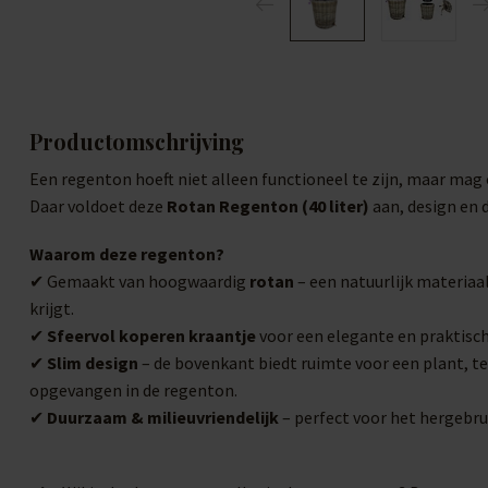
Productomschrijving
Een regenton hoeft niet alleen functioneel te zijn, maar mag o
Daar voldoet deze
Rotan Regenton (40 liter)
aan, design en
Waarom deze regenton?
✔ Gemaakt van hoogwaardig
rotan
– een natuurlijk materiaal
krijgt.
✔
Sfeervol koperen kraantje
voor een elegante en praktisch
✔
Slim design
– de bovenkant biedt ruimte voor een plant, t
opgevangen in de regenton.
✔
Duurzaam & milieuvriendelijk
– perfect voor het hergebru