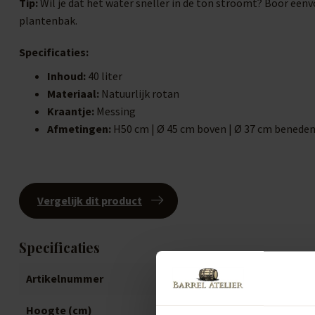
Tip:
Wil je dat het water sneller in de ton stroomt? Boor eenv
plantenbak.
Specificaties:
Inhoud:
40 liter
Materiaal:
Natuurlijk rotan
Kraantje:
Messing
Afmetingen:
H50 cm | Ø 45 cm boven | Ø 37 cm benede
Vergelijk dit product
Specificaties
Artikelnummer
B1467
Hoogte (cm)
50