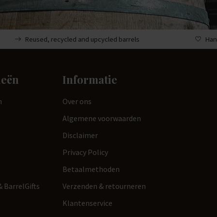
Reused, recycled and upcycled barrels
Han
ieën
Informatie
n
Over ons
Algemene voorwaarden
Disclaimer
Privacy Policy
Betaalmethoden
 BarrelGifts
Verzenden & retourneren
Klantenservice