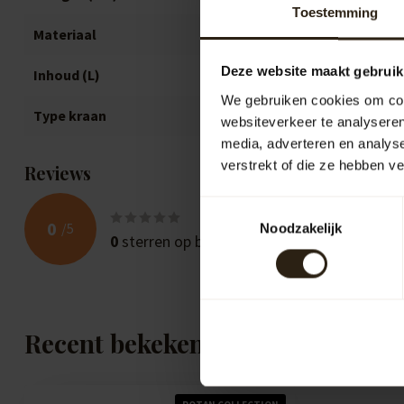
Toestemming
Materiaal
Rotan
Deze website maakt gebruik
Inhoud (L)
40
We gebruiken cookies om cont
Type kraan
messing
websiteverkeer te analyseren
media, adverteren en analys
verstrekt of die ze hebben v
Reviews
Toestemmingsselectie
0
/
5
Noodzakelijk
0
sterren op basis van
0
beoordelingen
Recent bekeken