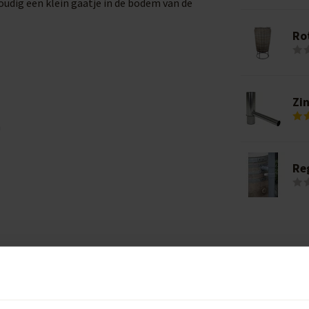
oudig een klein gaatje in de bodem van de
Rot
Zi
n
Re