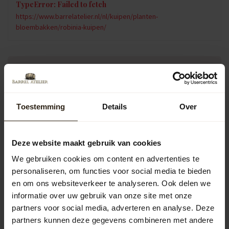
TypeError: Failed to fetch
https://www.barrelatelier.nl/nl/kuipen/planten-
bloembakken/robinia-kuipen/
Vragen over dit product?
Neem gerust contact op met onze klantenservice op
info@barrelatelier.nl
of
038 - 3760185
. We helpen je graag!
Toestemming
Details
Over
Recent bekeken
Deze website maakt gebruik van cookies
We gebruiken cookies om content en advertenties te
personaliseren, om functies voor social media te bieden
en om ons websiteverkeer te analyseren. Ook delen we
informatie over uw gebruik van onze site met onze
partners voor social media, adverteren en analyse. Deze
partners kunnen deze gegevens combineren met andere