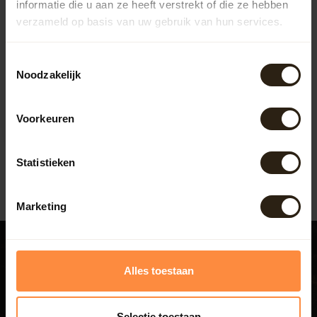
informatie die u aan ze heeft verstrekt of die ze hebben
verzameld op basis van uw gebruik van hun services.
Robinia Kuip "gelakt"
Toestemmingsselectie
324 ltr.
Noodzakelijk
Robinia de meest duurzame
hardhout soort !!
Artikelcode:
227
Voorkeuren
639,50
Statistieken
Marketing
Alles toestaan
Bezoek ook ons experience
Selectie toestaan