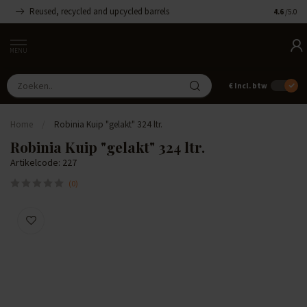
Reused, recycled and upcycled barrels
Handgemaa
4.6
/5.0
MENU
€
Incl. btw
Home
/
Robinia Kuip "gelakt" 324 ltr.
Robinia Kuip "gelakt" 324 ltr.
Artikelcode: 227
(0)