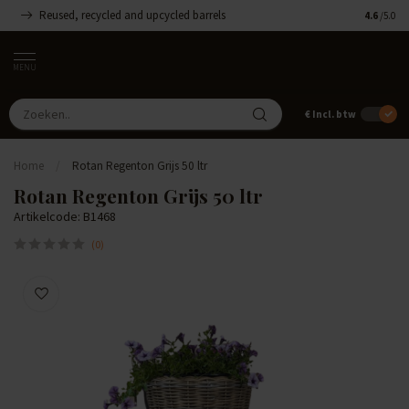
Reused, recycled and upcycled barrels
Handgemaa
4.6
/5.0
MENU
€
Incl. btw
Home
/
Rotan Regenton Grijs 50 ltr
Rotan Regenton Grijs 50 ltr
Artikelcode: B1468
(0)