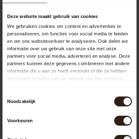
Barrel Atelier Portvat kuip "XXL"
228,50
Deze website maakt gebruik van cookies
We gebruiken cookies om content en advertenties te
personaliseren, om functies voor social media te bieden
Vragen over dit product?
en om ons websiteverkeer te analyseren. Ook delen we
Neem gerust contact op met onze klantenservice op
informatie over uw gebruik van onze site met onze
info@barrelatelier.nl
of
038 - 3760185
. We helpen je graag!
partners voor social media, adverteren en analyse. Deze
partners kunnen deze gegevens combineren met andere
informatie die u aan ze heeft verstrekt of die ze hebben
Recent bekeken
verzameld op basis van uw gebruik van hun services.
Toestemmingsselectie
ROTAN COLLECTION
Noodzakelijk
Voorkeuren