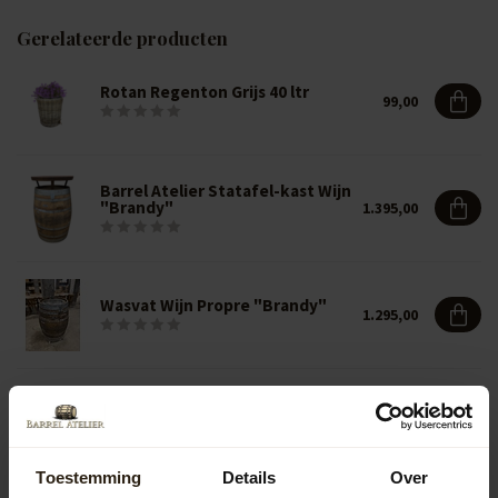
Gerelateerde producten
Rotan Regenton Grijs 40 ltr
99,00
Barrel Atelier Statafel-kast Wijn
"Brandy"
1.395,00
Wasvat Wijn Propre "Brandy"
1.295,00
Wijnvat Statafel "Brandy" - Wood
499,00
Toestemming
Details
Over