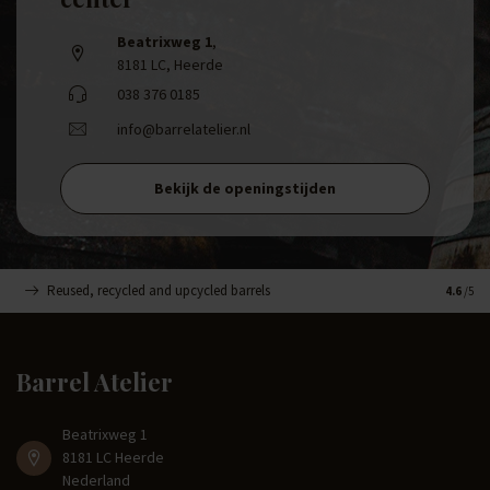
Beatrixweg 1
,
8181 LC, Heerde
038 376 0185
info@barrelatelier.nl
Bekijk de openingstijden
Reused, recycled and upcycled barrels
Handge
4.6
/5
Barrel Atelier
Beatrixweg 1
8181 LC Heerde
Nederland