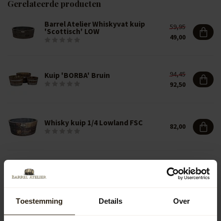
Gerelateerde producten
Barrel Atelier Whiskyvat kuip
59,95
'Scottisch' LOW
49,00
94,45
Kuip 'BORBA' Bruin
92,50
Whisky kuip 1/4 Lowland FSC
82,00
Skye Vase Medium
243,50
Toestemming
Details
Over
Skye Vase Small