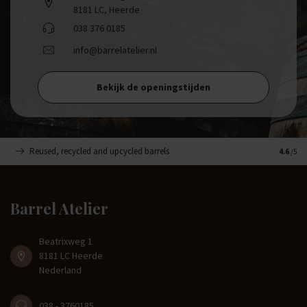
8181 LC, Heerde
038 376 0185
info@barrelatelier.nl
Bekijk de openingstijden
Reused, recycled and upcycled barrels
Handge
4.6
/5
Barrel Atelier
Beatrixweg 1
8181 LC Heerde
Nederland
038 - 3760185