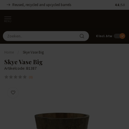
Reused, recycled and upcycled barrels
Handgemaa
4.6
/5.0
MENU
€
Incl. btw
Home
/
Skye Vase Big
Skye Vase Big
Artikelcode: B1387
(0)