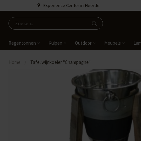
Experience Center in Heerde
Regentonnen
Kuipen
Outdoor
Meubels
La
Home
/
Tafel wijnkoeler "Champagne"