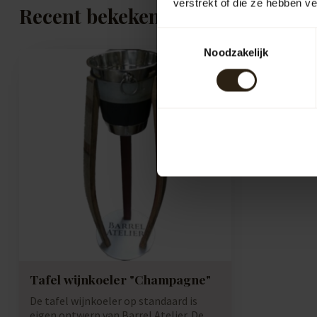
verstrekt of die ze hebben v
Recent bekeken
Toestemmingsselectie
Noodzakelijk
Tafel wijnkoeler "Champagne"
De tafel wijnkoeler op standaard is
eigen ontwerp van Barrel Atelier. De