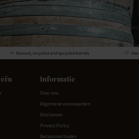
Reused, recycled and upcycled barrels
Han
ieën
Informatie
n
Over ons
Algemene voorwaarden
Disclaimer
Privacy Policy
Betaalmethoden