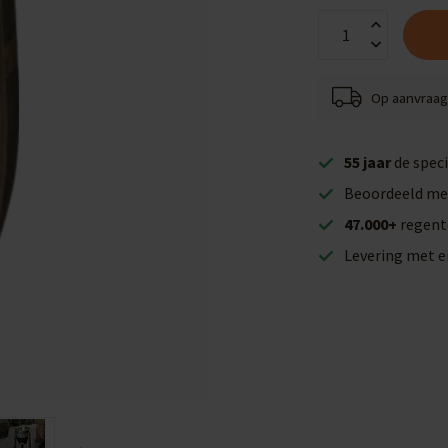
Op aanvraag 
55 jaar
de speci
Beoordeeld me
47.000+
regent
Levering met 