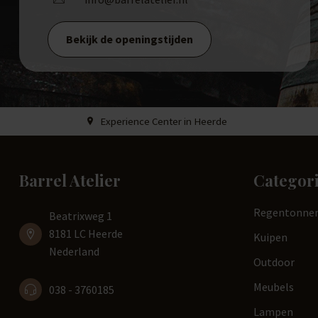
Bekijk de openingstijden
Experience Center in Heerde
Barrel Atelier
Categor
Regentonne
Beatrixweg 1
8181 LC Heerde
Kuipen
Nederland
Outdoor
Meubels
038 - 3760185
Lampen