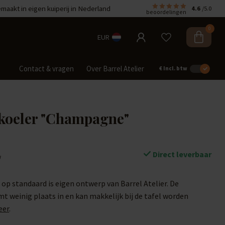
aakt in eigen kuiperij in Nederland
4.6
/5.0
beoordelingen
0
EUR
Contact & vragen
Over Barrel Atelier
€
Incl. btw
nkoeler "Champagne"
Direct leverbaar
w
 op standaard is eigen ontwerp van Barrel Atelier. De
weinig plaats in en kan makkelijk bij de tafel worden
eer
.