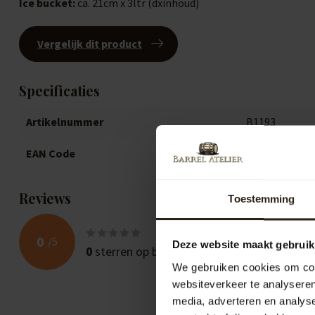
Ice bucket:
ca. 21cm x 3ltr (dxinhoud)
Vergelijk dit product
Specificaties
Artikelnummer
B1193
EAN Code
871692821193
Reviews
Toestemming
0
/
5
Deze website maakt gebruik
0
sterren op basis van
0
beoordelingen
We gebruiken cookies om cont
websiteverkeer te analyseren
media, adverteren en analys