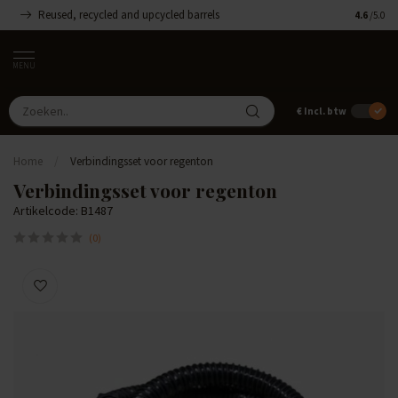
Reused, recycled and upcycled barrels
Handgemaa
4.6
/5.0
MENU
€
Incl. btw
Home
/
Verbindingsset voor regenton
Verbindingsset voor regenton
Artikelcode: B1487
(0)