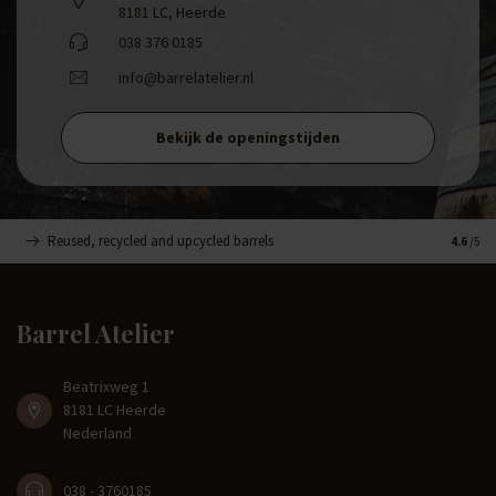
8181 LC, Heerde
038 376 0185
info@barrelatelier.nl
Bekijk de openingstijden
Reused, recycled and upcycled barrels
Handge
4.6
/5
Barrel Atelier
Beatrixweg 1
8181 LC Heerde
Nederland
038 - 3760185