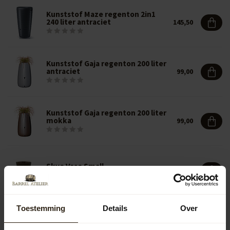
Kunststof Maze regenton 2in1
240 liter antraciet
145,50
Kunststof Gaja regenton 200 liter
antraciet
99,00
Kunststof Gaja regenton 200 liter
mokka
99,00
Skye Vase Small
183,00
Toestemming
Details
Over
Skye Vase Little
149,00