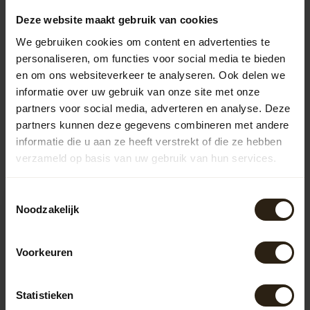
Deze website maakt gebruik van cookies
We gebruiken cookies om content en advertenties te
Vragen over dit product?
personaliseren, om functies voor social media te bieden
Neem gerust contact op met onze klantenservice op
en om ons websiteverkeer te analyseren. Ook delen we
info@barrelatelier.nl
of
038 - 3760185
. We helpen je graag!
informatie over uw gebruik van onze site met onze
partners voor social media, adverteren en analyse. Deze
partners kunnen deze gegevens combineren met andere
Recent bekeken
informatie die u aan ze heeft verstrekt of die ze hebben
verzameld op basis van uw gebruik van hun services.
Toestemmingsselectie
Noodzakelijk
Voorkeuren
Statistieken