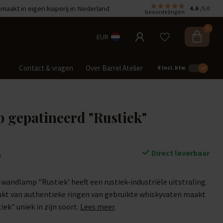
aakt in eigen kuiperij in Nederland
4.6
/5.0
beoordelingen
0
EUR
Contact & vragen
Over Barrel Atelier
€
Incl. btw
gepatineerd "Rustiek"
Direct leverbaar
w
wandlamp "Rustiek' heeft een rustiek-industriële uitstraling.
kt van authentieke ringen van gebruikte whiskyvaten maakt
ek" uniek in zijn soort.
Lees meer
.