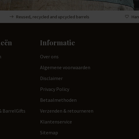
Reused, recycled and upcycled barrels
Han
ieën
Informatie
n
Over ons
Algemene voorwaarden
Disclaimer
Privacy Policy
Betaalmethoden
 BarrelGifts
Verzenden & retourneren
Klantenservice
Sitemap