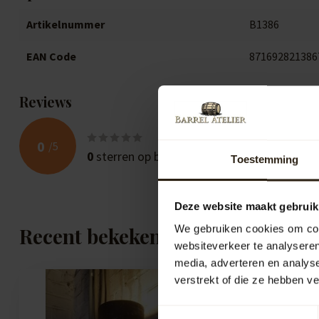
Artikelnummer
B1386
EAN Code
871692821386
Reviews
0
/
5
0
sterren op basis van
0
beoordelingen
Toestemming
Deze website maakt gebruik
We gebruiken cookies om cont
Recent bekeken
websiteverkeer te analyseren
media, adverteren en analys
verstrekt of die ze hebben v
Toestemmingsselectie