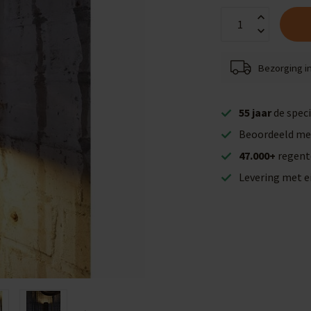
Bezorging i
55 jaar
de speci
Beoordeeld me
47.000+
regent
Levering met 