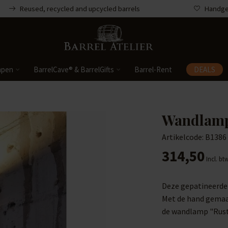
Reused, recycled and upcycled barrels
Handgem
mpen
BarrelCave® & BarrelGifts
Barrel-Rent
DEALS
Wandlamp 
Artikelcode: B1386
314,50
Incl. bt
Deze gepatineerde 
Met de hand gemaa
de wandlamp "Rusti