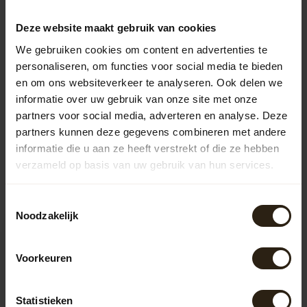
BarrelCave The Woodland Sound
Gitaar
462,50
Deze website maakt gebruik van cookies
We gebruiken cookies om content en advertenties te
personaliseren, om functies voor social media te bieden
en om ons websiteverkeer te analyseren. Ook delen we
Vragen over dit product?
informatie over uw gebruik van onze site met onze
Neem gerust contact op met onze klantenservice op
info@barrelatelier.nl
of
038 - 3760185
. We helpen je graag!
partners voor social media, adverteren en analyse. Deze
partners kunnen deze gegevens combineren met andere
informatie die u aan ze heeft verstrekt of die ze hebben
verzameld op basis van uw gebruik van hun services.
Recent bekeken
Toestemmingsselectie
Noodzakelijk
Voorkeuren
Statistieken