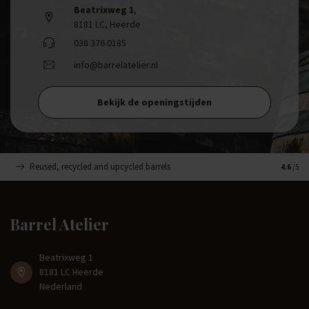
Beatrixweg 1
,
8181 LC, Heerde
038 376 0185
info@barrelatelier.nl
Bekijk de openingstijden
Reused, recycled and upcycled barrels
Handge
4.6
/5
Barrel Atelier
Beatrixweg 1
8181 LC Heerde
Nederland