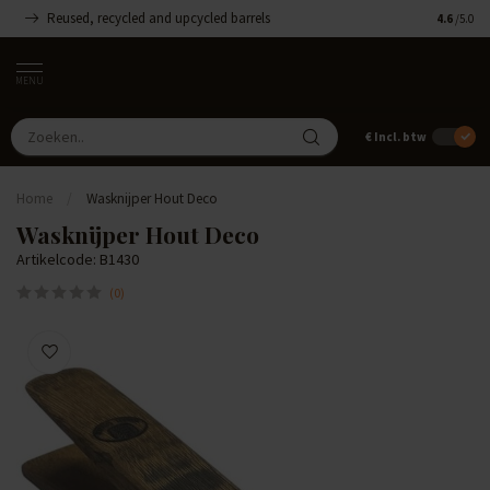
Reused, recycled and upcycled barrels
Handgemaa
4.6
/5.0
MENU
€
Incl. btw
Home
/
Wasknijper Hout Deco
Wasknijper Hout Deco
Artikelcode: B1430
(0)