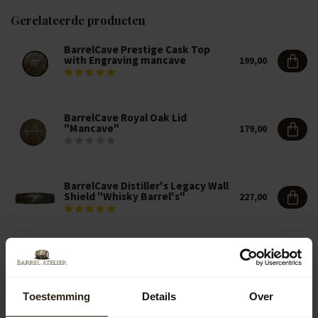
Gerelateerde producten
BarrelCave Prestige Cask Top
with Engraving mancave
199,00
BarrelCave Royal Oak Lid
"Mancave"
179,00
BarrelCave Distiller's Legacy Wall
Shield "Whisky Barrel's"
227,00
BarrelCave Barrel Kurkentrekker
29,00
Toestemming
Details
Over