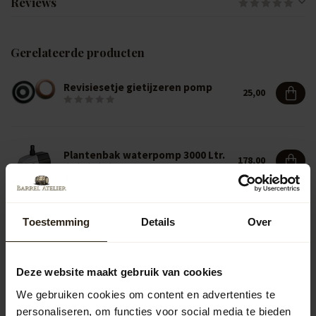
Reviews
Gerelateerde producten
Revisiesetje gietijzeren pomp
25,00
Plantenbak waterpomp 3000 Ltr.
178,00
Toestemming
Details
Over
Vragen over dit product?
Neem gerust contact op met onze klantenservice op
info@barrelatelier.nl
of
038 - 3760185
. We helpen je graag!
Deze website maakt gebruik van cookies
We gebruiken cookies om content en advertenties te
personaliseren, om functies voor social media te bieden