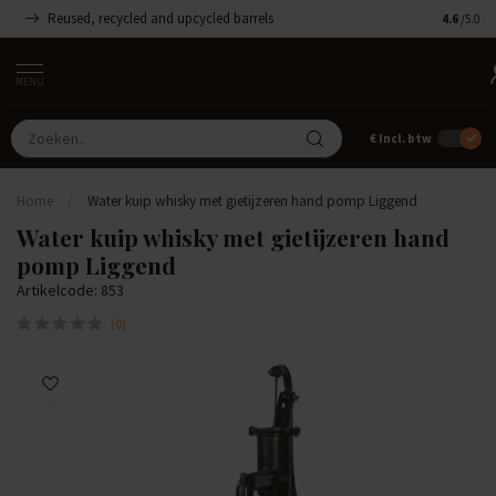
Reused, recycled and upcycled barrels
Handgemaa
4.6
/5.0
MENU
€
Incl. btw
Home
/
Water kuip whisky met gietijzeren hand pomp Liggend
Water kuip whisky met gietijzeren hand
pomp Liggend
Artikelcode: 853
(0)