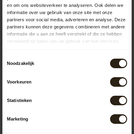
Recent bekeken
en om ons websiteverkeer te analyseren. Ook delen we
informatie over uw gebruik van onze site met onze
partners voor social media, adverteren en analyse. Deze
partners kunnen deze gegevens combineren met andere
informatie die u aan ze heeft verstrekt of die ze hebben
verzameld op basis van uw gebruik van hun services.
Toestemmingsselectie
Noodzakelijk
Water kuip whisky met
Voorkeuren
gietijzeren hand pomp
Liggend
Statistieken
Whisky waterbron liggend is
een prachtige aanwinst voor
uw tuin. Dit unieke prod...
Artikelcode:
853
Marketing
847,00