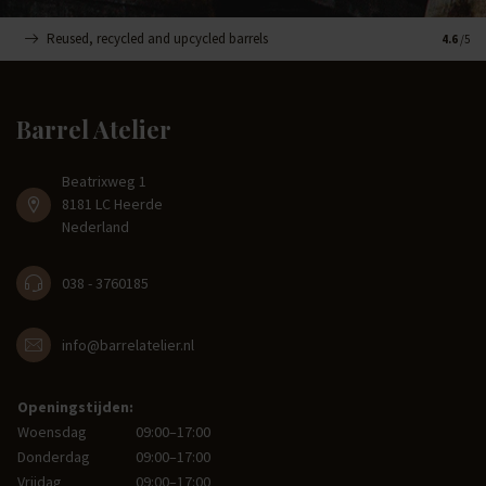
Reused, recycled and upcycled barrels
Handge
4.6
/5
Barrel Atelier
Beatrixweg 1
8181 LC Heerde
Nederland
038 - 3760185
info@barrelatelier.nl
Openingstijden:
Woensdag
09:00–17:00
Donderdag
09:00–17:00
Vrijdag
09:00–17:00