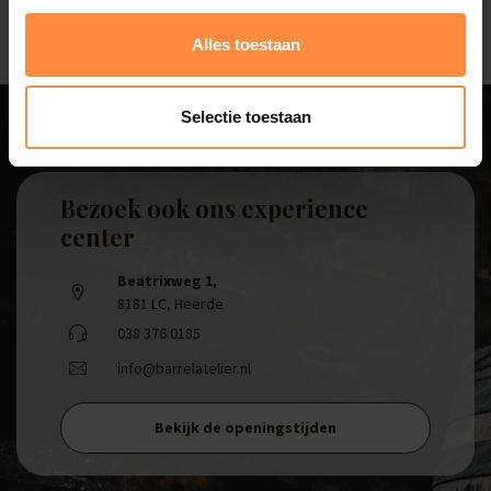
Alles toestaan
Selectie toestaan
Bezoek ook ons experience
center
Beatrixweg 1
,
8181 LC, Heerde
038 376 0185
info@barrelatelier.nl
Bekijk de openingstijden