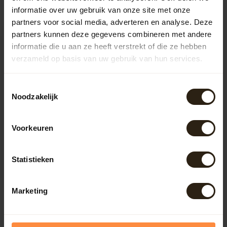
informatie over uw gebruik van onze site met onze
partners voor social media, adverteren en analyse. Deze
partners kunnen deze gegevens combineren met andere
informatie die u aan ze heeft verstrekt of die ze hebben
verzameld op basis van uw gebruik van hun services.
Toestemmingsselectie
Noodzakelijk
Water kuipen whisky "2
Voorkeuren
delig"
Dit 2-delige houten
waterornament is gemaakt
Statistieken
van 190 ltr dikwandige eiken
Artikelcode:
856
whisky...
444,50
Marketing