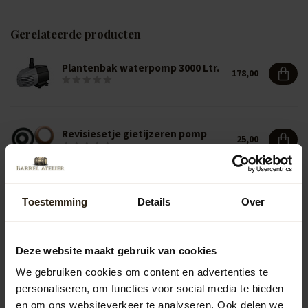
Gerelateerde producten
Plantenbak waterpomp 3000 Ltr.
178,00
Revisiesetje gietijzeren pomp
25,00
Toestemming
Details
Over
Vragen over dit product?
Neem gerust contact op met onze klantenservice op
info@barrelatelier.nl
of
038 - 3760185
. We helpen je graag!
Deze website maakt gebruik van cookies
We gebruiken cookies om content en advertenties te
personaliseren, om functies voor social media te bieden
Recent bekeken
en om ons websiteverkeer te analyseren. Ook delen we