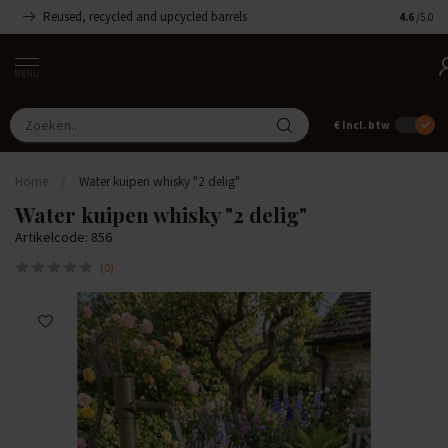
Reused, recycled and upcycled barrels
Handgemaa
4.6
/5.0
MENU
€
Incl. btw
Home
/
Water kuipen whisky "2 delig"
Water kuipen whisky "2 delig"
Artikelcode: 856
(0)