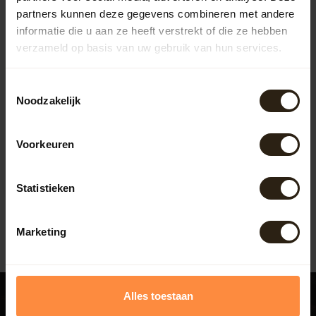
partners kunnen deze gegevens combineren met andere
informatie die u aan ze heeft verstrekt of die ze hebben
verzameld op basis van uw gebruik van hun services.
Toestemmingsselectie
Noodzakelijk
Barrel Atelier Whisky
'Charred' Chair ®
Deze unieke stoel is gemaakt
Voorkeuren
van de duigen van een
gebruikt Whiskyvat. De
Artikelcode:
B1288
duigen...
Statistieken
174,00
Marketing
Alles toestaan