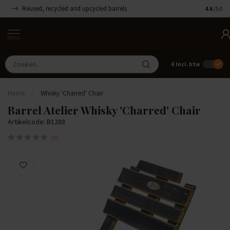
Reused, recycled and upcycled barrels
Handgemaa
4.6
/5.0
MENU
€
Incl. btw
Home
/
Whisky 'Charred' Chair
Barrel Atelier Whisky 'Charred' Chair
Artikelcode: B1288
(0)