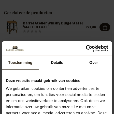
Gerelateerde producten
Barrel Atelier Whisky Duigentafel
'MALT DELUXE'
271,00
Vragen over dit product?
Neem gerust contact op met onze klantenservice op
Toestemming
Details
Over
info@barrelatelier.nl
of
038 - 3760185
. We helpen je graag!
Deze website maakt gebruik van cookies
Recent bekeken
We gebruiken cookies om content en advertenties te
personaliseren, om functies voor social media te bieden
en om ons websiteverkeer te analyseren. Ook delen we
informatie over uw gebruik van onze site met onze
partners voor social media, adverteren en analyse. Deze