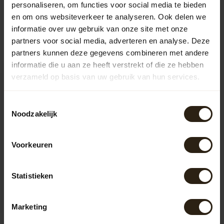
personaliseren, om functies voor social media te bieden
en om ons websiteverkeer te analyseren. Ook delen we
Recent bekeken
informatie over uw gebruik van onze site met onze
partners voor social media, adverteren en analyse. Deze
partners kunnen deze gegevens combineren met andere
informatie die u aan ze heeft verstrekt of die ze hebben
verzameld op basis van uw gebruik van hun services.
Toestemmingsselectie
Noodzakelijk
Voorkeuren
Barrel Atelier
Whiskyrek 'Scottisch'
Statistieken
Dit unieke Whiskyrek is
gemaakt van de duigen van
een gebruikt authentiek 190
Artikelcode:
B1258
Marketing
li...