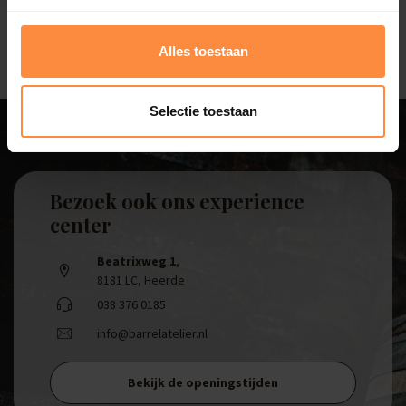
565,00
Alles toestaan
Selectie toestaan
Bezoek ook ons experience
center
Beatrixweg 1
,
8181 LC, Heerde
038 376 0185
info@barrelatelier.nl
Bekijk de openingstijden