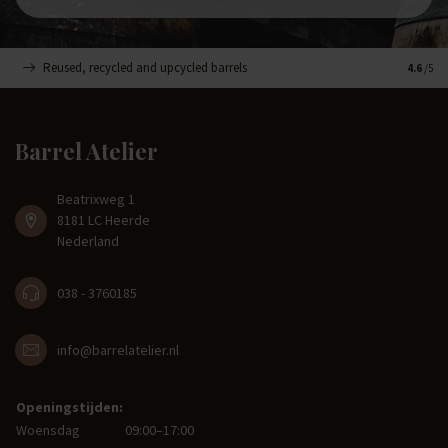
Reused, recycled and upcycled barrels
Handge
4.6
/5
Barrel Atelier
Beatrixweg 1
8181 LC Heerde
Nederland
038 - 3760185
info@barrelatelier.nl
Openingstijden:
Woensdag
09:00–17:00