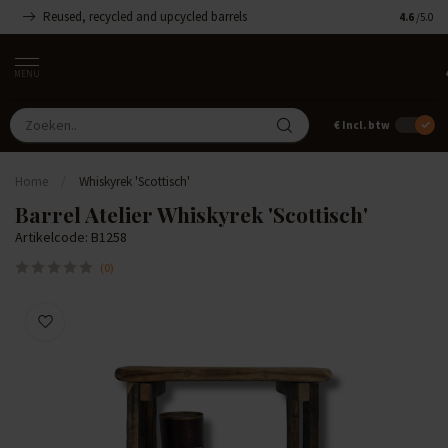
Reused, recycled and upcycled barrels
Handgemaa
4.6
/5.0
MENU
€
Incl. btw
Home
/
Whiskyrek 'Scottisch'
Barrel Atelier Whiskyrek 'Scottisch'
Artikelcode: B1258
(0)