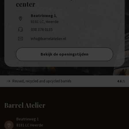
center
Beatrixweg 1
,
8181 LC, Heerde
038 376 0185
info@barrelatelier.nl
Bekijk de openingstijden
Reused, recycled and upcycled barrels
Handge
4.6
/5
Barrel Atelier
Beatrixweg 1
8181 LC Heerde