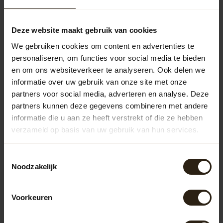
Barrel Atelier Loungeset
"Brandy" ®
2.295,00
Deze website maakt gebruik van cookies
We gebruiken cookies om content en advertenties te
personaliseren, om functies voor social media te bieden
en om ons websiteverkeer te analyseren. Ook delen we
Vragen over dit product?
informatie over uw gebruik van onze site met onze
Neem gerust contact op met onze klantenservice op
info@barrelatelier.nl
of
038 - 3760185
. We helpen je graag!
partners voor social media, adverteren en analyse. Deze
partners kunnen deze gegevens combineren met andere
informatie die u aan ze heeft verstrekt of die ze hebben
verzameld op basis van uw gebruik van hun services.
Recent bekeken
Toestemmingsselectie
Noodzakelijk
Voorkeuren