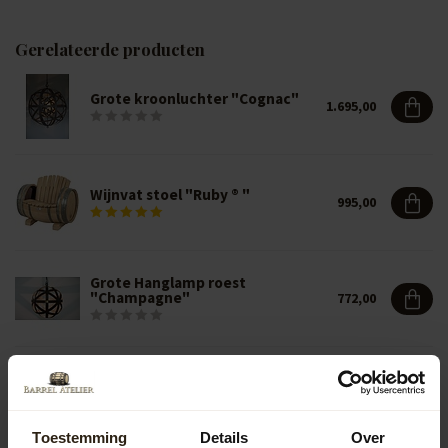
Gerelateerde producten
Grote kroonluchter "Cognac"
1.695,00
Wijnvat stoel "Ruby ® "
995,00
Grote Hanglamp roest
"Champagne"
772,00
199,00
Houten regenton Smart 228L
179,00
Toestemming
Details
Over