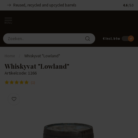
Reused, recycled and upcycled barrels
Handgemaa
4.6
/5.0
MENU
€
Incl. btw
Home
/
Whiskyvat "Lowland"
Whiskyvat "Lowland"
Artikelcode: 1266
(1)