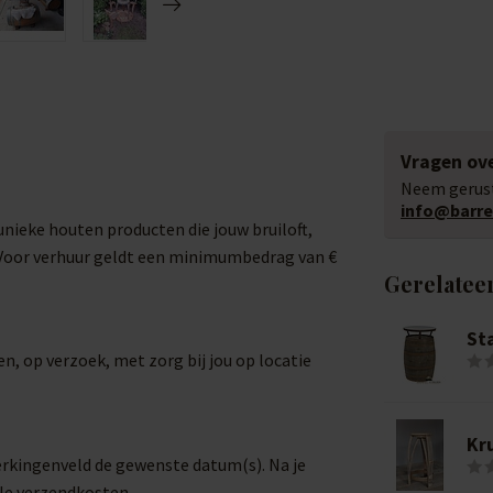
Vragen ove
Neem gerust
info@barrel
e unieke houten producten die jouw bruiloft,
. Voor verhuur geldt een minimumbedrag van €
Gerelatee
St
n, op verzoek, met zorg bij jou op locatie
Kr
erkingenveld de gewenste datum(s). Na je
ele verzendkosten.