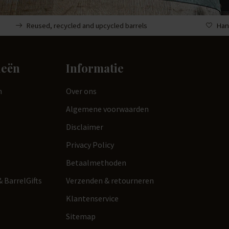
Reused, recycled and upcycled barrels
Han
ieën
Informatie
n
Over ons
Algemene voorwaarden
Disclaimer
Privacy Policy
Betaalmethoden
 BarrelGifts
Verzenden & retourneren
Klantenservice
Sitemap