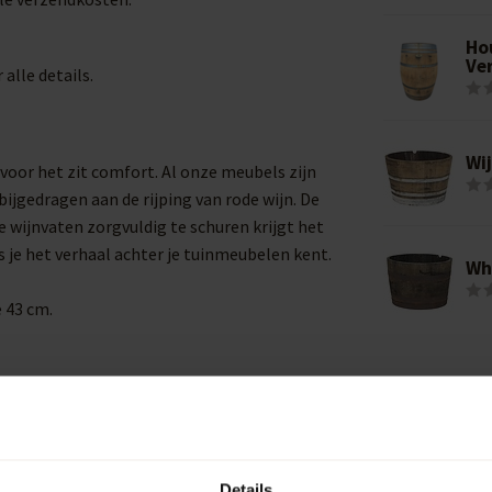
Ho
Ve
 alle details.
Wi
oor het zit comfort. Al onze meubels zijn
ijgedragen aan de rijping van rode wijn. De
e wijnvaten zorgvuldig te schuren krijgt het
ls je het verhaal achter je tuinmeubelen kent.
Wh
e 43 cm.
Details