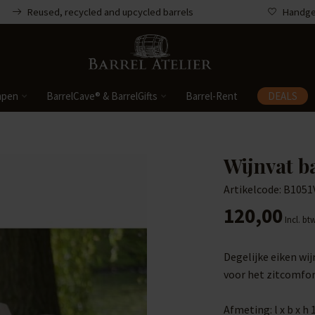
Reused, recycled and upcycled barrels
Handgem
mpen
BarrelCave® & BarrelGifts
Barrel-Rent
DEALS
Wijnvat b
Artikelcode: B1051
120,00
Incl. bt
Degelijke eiken wi
voor het zitcomfor
Afmeting: l x b x h 