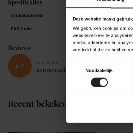
Specificaties
Artikelnummer
B1051V
Deze website maakt gebruik
EAN Code
871692821051
We gebruiken cookies om cont
websiteverkeer te analyseren
media, adverteren en analys
Reviews
verstrekt of die ze hebben v
Toestemmingsselectie
0
/
5
0
sterren op basis van
0
beoordelingen
Noodzakelijk
Recent bekeken