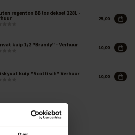
uten regenton BB los deksel 228L -
rhuur
25,00
jnvat kuip 1/2 "Brandy" - Verhuur
10,00
iskyvat kuip "Scottisch" Verhuur
10,00
Over