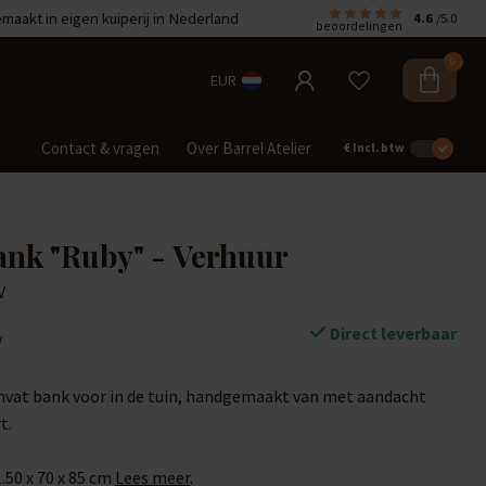
aakt in eigen kuiperij in Nederland
4.6
/5.0
beoordelingen
0
EUR
Contact & vragen
Over Barrel Atelier
€
Incl. btw
ank "Ruby" - Verhuur
V
Direct leverbaar
w
jnvat bank voor in de tuin, handgemaakt van met aandacht
t.
1.50 x 70 x 85 cm
Lees meer
.