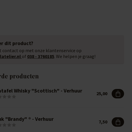
r dit product?
 contact op met onze klantenservice op
atelier.nl
of
038 - 3760185
. We helpen je graag!
rde producten
atafel Whisky "Scottisch" - Verhuur
25,00
uk "Brandy" ® - Verhuur
7,50