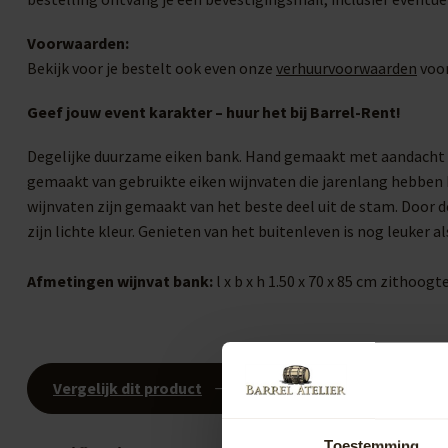
Voorwaarden:
Bekijk voor je bestelt ook even onze
verhuurvoorwaarden
voor
Geef jouw event karakter – huur het bij Barrel-Rent!
Degelijke duurzame eiken bank. Hand gemaakt met aandacht v
gemaakt van gebruikte eiken wijnvaten die jarenlang hebben b
wijnvaten zijn gemaakt van het beste deel uit de stam. Door d
zijn lichte kleur. Genieten van het buitenleven is nog leuker a
Afmetingen wijnvat bank:
l x b x h 1.50 x 70 x 85 cm zithoogt
Vergelijk dit product
Toestemming