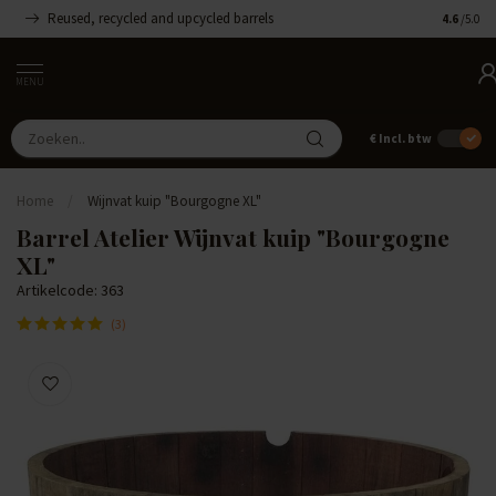
Reused, recycled and upcycled barrels
Handgemaa
4.6
/5.0
MENU
€
Incl. btw
Home
/
Wijnvat kuip "Bourgogne XL"
Barrel Atelier Wijnvat kuip "Bourgogne
XL"
Artikelcode: 363
(3)