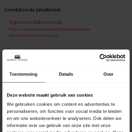
Gerelateerde producten
TypeError: Failed to fetch
https://www.barrelatelier.nl/nl/kuipen/planten-
bloembakken/eiken-kuipen/
Vragen over dit product?
Neem gerust contact op met onze klantenservice op
info@barrelatelier.nl
of
038 - 3760185
. We helpen je graag!
Toestemming
Details
Over
Deze website maakt gebruik van cookies
Recent bekeken
We gebruiken cookies om content en advertenties te
personaliseren, om functies voor social media te bieden
en om ons websiteverkeer te analyseren. Ook delen we
informatie over uw gebruik van onze site met onze