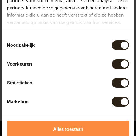
partners voor social media, adverteren en analyse. Deze
partners kunnen deze gegevens combineren met andere
informatie die u aan ze heeft verstrekt of die ze hebben
verzameld op basis van uw gebruik van hun services.
Toestemmingsselectie
Barrel Atelier Wijnvat
Noodzakelijk
kuip "Bourgogne XL"
Kuip handgemaakt van een
Voorkeuren
300 ltr. Wijnvat. De kuip is
gemaakt van Wijnvaten die ...
Artikelcode:
363
Statistieken
106,00
Marketing
Alles toestaan